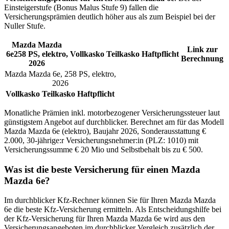
Einsteigerstufe (Bonus Malus Stufe 9) fallen die
Versicherungsprämien deutlich höher aus als zum Beispiel bei der
Nuller Stufe.
Mazda
Mazda
Link zur
6e
258
PS,
elektro
,
Vollkasko
Teilkasko
Haftpflicht
Berechnung
2026
Mazda
Mazda 6e
,
258
PS,
elektro
,
2026
Vollkasko
Teilkasko
Haftpflicht
Monatliche Prämien inkl. motorbezogener Versicherungssteuer laut
günstigstem Angebot auf durchblicker. Berechnet am
für das Modell
Mazda
Mazda 6e
(
elektro
)
, Baujahr
2026
, Sonderausstattung
€
2.000
,
30-jährige:r
Versicherungsnehmer:in (PLZ:
1010
) mit
Versicherungssumme
€ 20 Mio
und Selbstbehalt bis zu
€ 500
.
Was ist die beste Versicherung für einen
Mazda
Mazda 6e
?
Im durchblicker Kfz-Rechner können Sie für Ihren
Mazda
Mazda
6e
die beste Kfz-Versicherung ermitteln. Als Entscheidungshilfe bei
der Kfz-Versicherung für Ihren
Mazda
Mazda 6e
wird aus den
Versicherungsangeboten im durchblicker Vergleich zusätzlich der