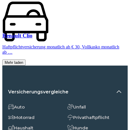
Renault
Clio
Haftpflichtversicherung monatlich ab
€ 30
,
Vollkasko monatlich
ab …
Mehr laden
Versicherungsvergleiche
Auto
Unfall
Motorrad
Privathaftpflicht
Haushalt
Hunde