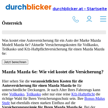
Versicherung
Autoversicherung
Mazda
durchblicker.at – Startseite
Kfz Versicherung für Ihren
Mazda Mazda 6e
in
Österreich
Was kostet eine Autoversicherung für ein Auto der Marke
Mazda
Modell
Mazda 6e
? Aktuelle Versicherungskosten für Vollkasko,
Teilkasko und Kfz-Haftpflichtversicherung für einen
Mazda
Mazda
6e
:
Jetzt berechnen
Mazda
Mazda 6e
: Wie viel kostet die Versicherung?
Hier sehen Sie die
voraussichtlichen Kosten für die
Autoversicherung für einen
Mazda
Mazda 6e
für
unterschiedliche Deckungen. Je nach Alter Ihres Fahrzeugs kann
eine
Vollkasko
,
Teilkasko
oder nur eine reine
Kfz-Haftpflicht
die
richtige Wahl für Ihren Versicherungsschutz sein. Ihre
Bonus-Malus
Stufe
hat ebenfalls einen starken Einfluss auf die
Versicherungsprämie für Ihren
Mazda Mazda 6e
. Bei der