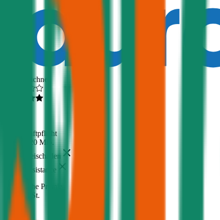
Ausgezeichnet
4,6
(
216
)
Haftpflicht
€ 20 Mio.
Freischaden
Assistance
Monatliche Prämie
inkl. mVSt.
€ 29,90