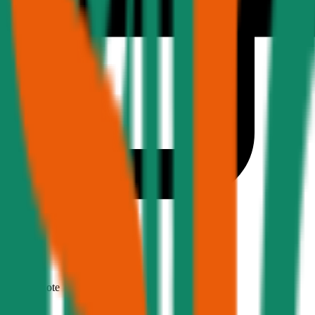
1,9
Produktnote