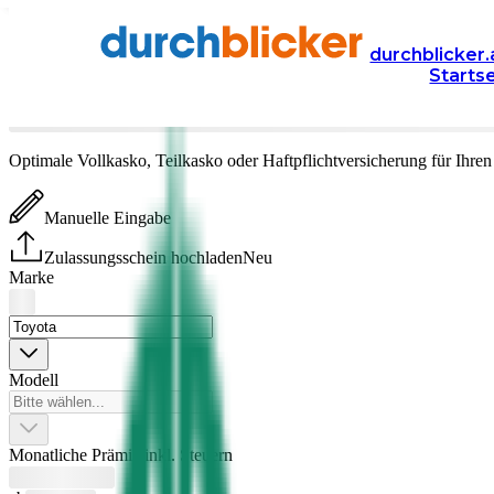
Versicherung
Autoversicherung
durchblicker.
Starts
Toyota
Versicherung vergleichen & abschließen
Optimale Vollkasko, Teilkasko oder Haftpflichtversicherung für Ihre
Manuelle Eingabe
Zulassungsschein hochladen
Neu
Marke
Modell
Monatliche Prämie inkl. Steuern