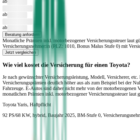
ab
ab
ab
Beratung anfordern
Monatliche Prämien inkl. motorbezogener Versicherungssteuer laut gü
Versicherungsnehmer:in (PLZ:
1010
, Bonus Malus Stufe
0
) mit Vers
Jetzt vergleichen
Wie viel kostet die Versicherung für einen
Toyota
?
Je nach gewünschter Versicherungsleistung, Modell, Versicherer, etc
Versicherungsprämien deutlich höher aus als zum Beispiel bei der Nu
Fahrzeuge. E-Autos sind daher nicht mehr von der motorbezogenen 
monatlichen Prämien inkl. motorbezogener Versicherungssteuer laut 
Toyota
Yaris, Haftpflicht
92 PS/68 KW, hybrid, Baujahr 2025,
BM-Stufe
0
, Versicherungsneh