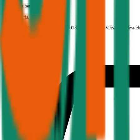
Haftpflicht
berechnen
Toyota
Auris, Haftpflicht
89.7 PS/66 KW, diesel, Baujahr 2018,
BM-Stufe
0
, Versicherungsne