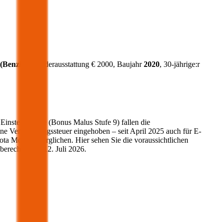
(
Benzin
)
, Sonderausstattung €
2000
, Baujahr
2020
, 30-jährige:r
 Einsteigerstufe (Bonus Malus Stufe 9) fallen die
ne Versicherungssteuer eingehoben – seit April 2025 auch für E-
ota
Modelle verglichen. Hier sehen Sie die voraussichtlichen
berechnet am
12. Juli 2026
.