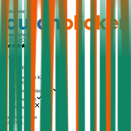
1,5
Produktnote
Ausgezeichnet
4,5
(
510
)
Haftpflicht
€ 20 Mio.
Selbstbehalt Kasko
€ 500
Grobe Fahrlässigkeit
Freischaden
Assistance
Monatliche Prämie
inkl. mVSt.