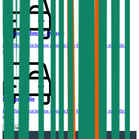
Mercedes-Benz
C-Klasse
Haftpflichtversicherung monatlich ab
€ 99
,
Vollkasko monatlich
ab …
Renault
Clio
Haftpflichtversicherung monatlich ab
€ 30
,
Vollkasko monatlich
ab …
Mehr laden