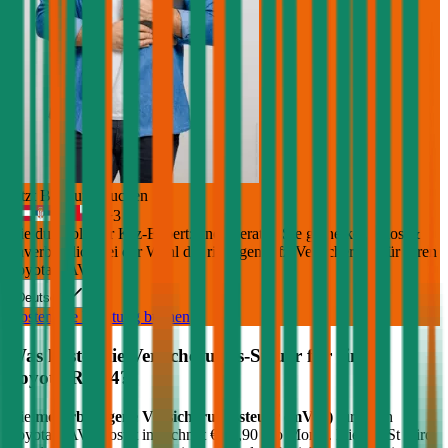
Jetzt Beratung buchen
+
3
Die durchblicker Kfz-Expert:innen beraten Sie gerne kostenlos &
unverbindlich bei der Wahl der richtigen Kfz-Versicherung für Ihren
Toyota RAV4
.
Deutsch
Kostenlose Beratung buchen
Was kostet die Versicherungs-Steuer für einen
Toyota
RAV4
?
Die
motorbezogene Versicherungssteuer (mVSt)
für einen
Toyota
RAV4
kostet im Schnitt €
55,90
pro Monat. Die mVSt wird