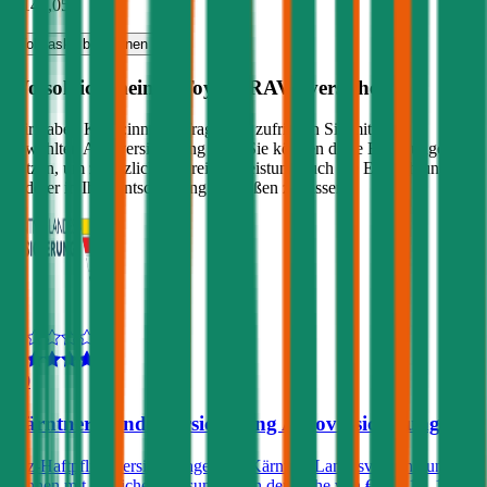
€ 148,05
Vollkasko
berechnen
Wo soll ich meinen
Toyota
RAV4
versichern?
Wir haben Kund:innen befragt, wie zufrieden Sie mit ihrer
gewählten Autoversicherung sind. Sie können diese Erfahrungen
nutzen, um zusätzlich zu Preis & Leistung auch die Empfehlungen
anderer in Ihre Entscheidung einfließen zu lassen:
4,0
Kärntner Landesversicherung Autoversicherung
Kfz-Haftpflichtversicherungen der Kärntner Landesversicherung
können mit Versicherungssummen in der Höhe von € 7,6, 10, 15