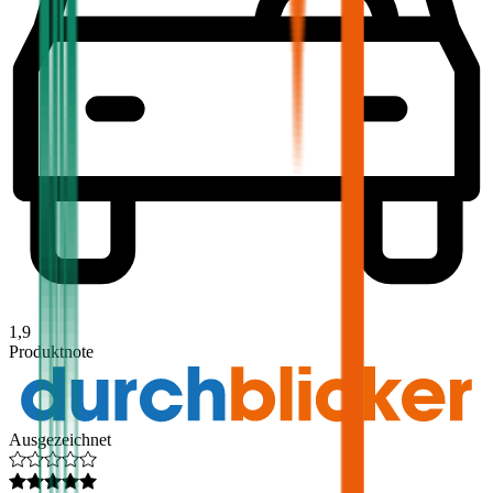
1,9
Produktnote
Ausgezeichnet