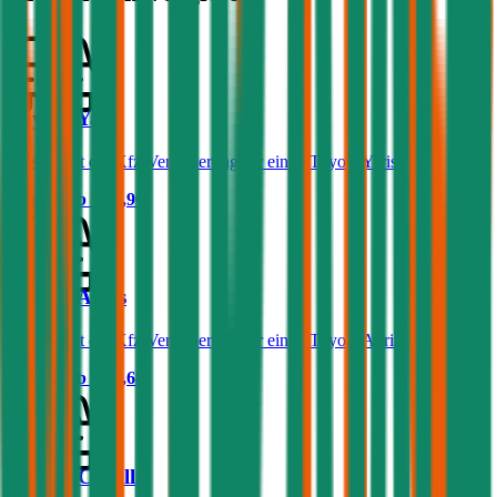
Toyota Yaris
Was kostet die Kfz-Versicherung für einen Toyota Yaris?
Prämie ab
€ 29,90
Toyota Auris
Was kostet die Kfz-Versicherung für einen Toyota Auris?
Prämie ab
€ 49,68
Toyota Corolla