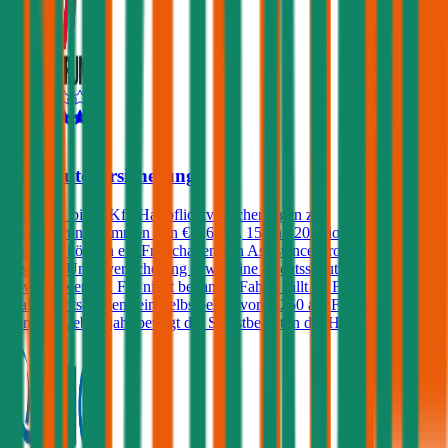
4,4
VAV Autoversicherung
Die VAV bietet Kfz-Haftpflichtversicherungen zu
Versicherungssummen von € 7,6, 10, 15 und 20 Mio. an. Gegen
Aufpreis können ein Freischaden, ein Assistance-Produkt, eine
Insassen-Unfallversicherung sowie eine Rechtsschutzversicherung
gewählt werden. Für nicht benannte Fahrer fällt im Falle eines
Haftpflichtschadens ein Selbstbehalt von € 250 an. Für Fahrer unter
dem 23. Lebensjahr beträgt der Selbstbehalt in der Haftpflicht 400€.