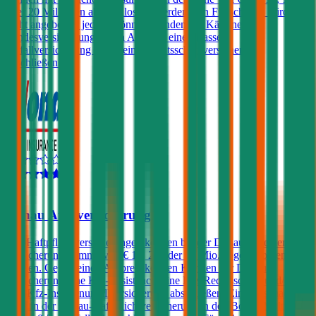
oder 20 Millionen abgeschlossen werden. Ein Freischaden wird
nicht angeboten, jedoch können Kunden der Kärntner
Landesversicherung gegen Aufpreis eine Insassen-
Unfallversicherung sowie eine Rechtsschutzversicherung
abschließen.
4,4
Donau Autoversicherung
Kfz-Haftpflichtversicherungen können bei der Donau mit einer
Versicherungssumme von € 10, 20 oder 30 Mio. abgeschlossen
werden. Gegen einen Aufpreis können Kunden der Donau
Versicherung eine Kfz-Assistance, eine Kfz-Rechtsschutz und/oder
eine Kfz-Insassenunfallversicherung abschließen. Ein Freischaden
kann in der Donau-Haftpflichtversicherung in den Bonus-Malus-