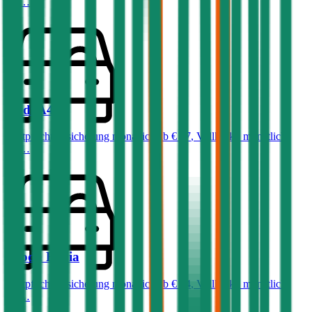
ab …
Audi
A4
Haftpflichtversicherung monatlich ab
€ 87
,
Vollkasko monatlich
ab …
Skoda
Fabia
Haftpflichtversicherung monatlich ab
€ 34
,
Vollkasko monatlich
ab …