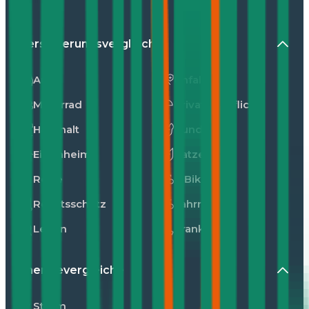
Versicherungsvergleiche
Auto
Unfall
Motorrad
Privathaftpflicht
Haushalt
Hunde
Eigenheim
Katzen
Reise
E-Bike
Rechtsschutz
Fahrrad
Leben
Kranken
Energievergleiche
Strom