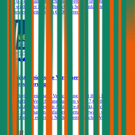
Stufen 0-3 ebenfalls abgeschlossen werden. Für Fahrer unter 23
Jahren wird in der Kfz-Haftpflicht im Schadenfall ein Selbstbehalt
(Schadenersatzbeitrag) von € 400 verrechnet.
4,1
Niederösterreichische Versicherung
Autoversicherung
Die Niederösterreichische Versicherung bietet ihren Kunden in der
Kfz-Haftpflicht Versicherungssummen von € 7,6, 10, 15 und 20
Mio. Zusätzlich können ein Assistance-Produkt, Rechtsschutz
und/oder eine Insassen-Unfallversicherung gewählt werden. Einen
Freischaden gibt es bei der Niederösterreichischen Versicherung
nicht.