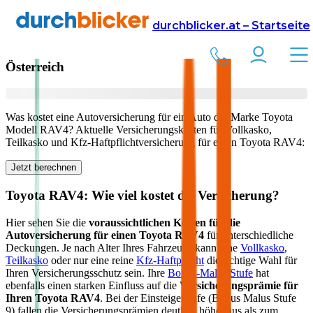
Versicherung
Autoversicherung
Toyota
durchblicker.at – Startseite
Kfz Versicherung für Ihren
Toyota RAV4
in
Österreich
Was kostet eine Autoversicherung für ein Auto der Marke
Toyota
Modell
RAV4
? Aktuelle Versicherungskosten für Vollkasko,
Teilkasko und Kfz-Haftpflichtversicherung für einen
Toyota
RAV4
:
Jetzt berechnen
Toyota
RAV4
: Wie viel kostet die Versicherung?
Hier sehen Sie die
voraussichtlichen Kosten für die
Autoversicherung für einen
Toyota
RAV4
für unterschiedliche
Deckungen. Je nach Alter Ihres Fahrzeugs kann eine
Vollkasko
,
Teilkasko
oder nur eine reine
Kfz-Haftpflicht
die richtige Wahl für
Ihren Versicherungsschutz sein. Ihre
Bonus-Malus Stufe
hat
ebenfalls einen starken Einfluss auf die
Versicherungsprämie für
Ihren
Toyota RAV4
. Bei der Einsteigerstufe (Bonus Malus Stufe
9) fallen die Versicherungsprämien deutlich höher aus als zum