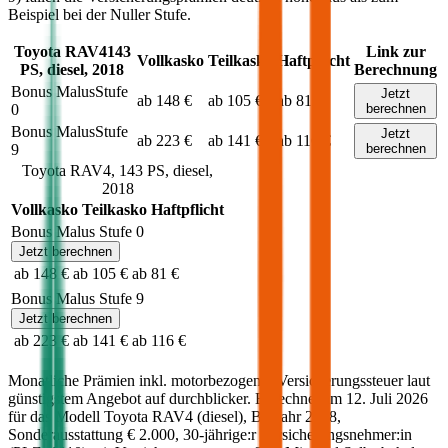
Beispiel bei der Nuller Stufe.
Toyota
RAV4
143
Link zur
Vollkasko
Teilkasko
Haftpflicht
PS,
diesel
,
2018
Berechnung
Bonus Malus
Stufe
Jetzt
ab 148 €
ab 105 €
ab 81 €
0
berechnen
Bonus Malus
Stufe
Jetzt
ab 223 €
ab 141 €
ab 116 €
9
berechnen
Toyota
RAV4
,
143
PS,
diesel
,
2018
Vollkasko
Teilkasko
Haftpflicht
Bonus Malus Stufe
0
Jetzt berechnen
ab 148 €
ab 105 €
ab 81 €
Bonus Malus Stufe
9
Jetzt berechnen
ab 223 €
ab 141 €
ab 116 €
Monatliche Prämien inkl. motorbezogener Versicherungssteuer laut
günstigstem Angebot auf durchblicker. Berechnet am
12. Juli 2026
für das Modell
Toyota
RAV4
(
diesel
)
, Baujahr
2018
,
Sonderausstattung
€ 2.000
,
30-jährige:r
Versicherungsnehmer:in