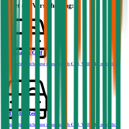
kostet die Versicherung:
Volkswagen
Golf
Haftpflichtversicherung monatlich ab
€ 50
,
Vollkasko monatlich
ab …
BMW
3er-Reihe
Haftpflichtversicherung monatlich ab
€ 68
,
Vollkasko monatlich