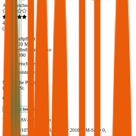
Ausgezeichnet
4,6
(
216
)
Haftpflicht
€ 20 Mio.
Selbstbehalt Kasko
€ 390
Freischaden
Assistance
Monatliche Prämie
inkl. mVSt.
€ 105,00
Teilkasko
berechnen
Toyota
RAV4, Vollkasko
142.7 PS/105 KW, diesel, Baujahr 2018,
BM-Stufe
0
,
Versicherungsnehmer 30 Jahre