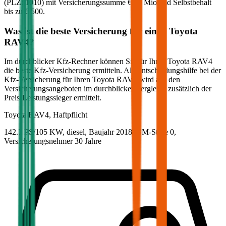
(PLZ:
1010
) mit Versicherungssumme
€ 20 Mio
und Selbstbehalt
bis zu
€ 500
.
Was ist die beste Versicherung für einen
Toyota
RAV4
?
Im durchblicker Kfz-Rechner können Sie für Ihren
Toyota
RAV4
die beste Kfz-Versicherung ermitteln. Als Entscheidungshilfe bei der
Kfz-Versicherung für Ihren
Toyota
RAV4
wird aus den
Versicherungsangeboten im durchblicker Vergleich zusätzlich der
Preis-Leistungssieger ermittelt.
Toyota
RAV4, Haftpflicht
142.7 PS/105 KW, diesel, Baujahr 2018,
BM-Stufe
0
,
Versicherungsnehmer 30 Jahre