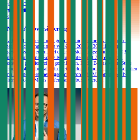
4,3
UNIQA Autoversicherung
Kfz-Haftpflichtversicherungen der Uniqa können wahlweise mit
einer Versicherungssumme von € 10, 20 oder 30 Millionen
abgeschlossen werden. Bei einer Versicherungssumme von € 30
Millionen und einer Bonus-Malus Stufe von 0-7 ist eine Kfz-
Assistance prämienfrei eingeschlossen. Ist die Bonus-Malus Stufe
kleiner als 4 ist ebenfalls ein Freischaden inkludiert. Ein Freischaden
kann ab einer Versicherungssumme von € 20 Millionen auch bei
höheren Bonus-Malus Stufen dazugebucht werden.