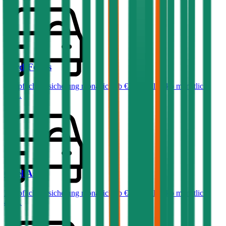
Ford
Focus
Haftpflichtversicherung monatlich ab
€ 32
,
Vollkasko monatlich
ab …
Opel
Astra
Haftpflichtversicherung monatlich ab
€ 36
,
Vollkasko monatlich
ab …