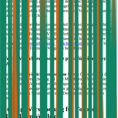
von der Versicherung gemeinsam mit der Versicherungsprämie
eingehoben und an das Finanzamt abgeführt. Verglichen mit
anderen EU-Ländern fällt die motorbezogene Versicherungssteuer in
Österreich relativ hoch aus.
Die Höhe der Versicherungssteuer wird nicht von der gewählten
Versicherung beeinflusst, sondern richtet sich nach der Leistung (PS
bzw. kW) Ihres
Toyota
RAV4
. Bei Verbrennern spielen zusätzlich
die CO2-Werte eine Rolle für die Steuerhöhe. Im durchblicker
Rechner für die
motorbezogene Versicherungssteuer
können Sie die
Steuer für Ihren
Toyota
RAV4
genau berechnen.
Welche Versicherungssumme passt für einen
Toyota
RAV4
?
Die gesetzliche
Versicherungssumme
liegt in Österreich bei der
Kfz-Haftpflichtversicherung bei 7,79 Mio. Euro. Wir empfehlen für
Ihren
Toyota
RAV4
eine Versicherungssumme von mindestens 20
Mio. Euro, da niedrigere Summen nur geringfügig weniger kosten
und bei größeren Schäden aber eine Deckungslücke auftreten
könnte.
Günstige Versicherung für
Toyota
Modelle im Vergleich: