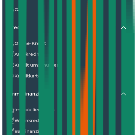
Gas
Kredit
Online-Kredit
Autokredit
Kredit umschulden
Kreditkarte
Immofinanzierung
Immobilienkredit
Wohnkredit
Baufinanzierung