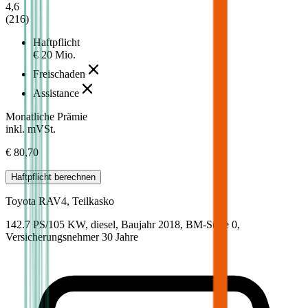
4,6
(
216
)
Haftpflicht
€ 20 Mio.
Freischaden
Assistance
Monatliche Prämie
inkl. mVSt.
€ 80,70
Haftpflicht
berechnen
Toyota
RAV4, Teilkasko
142.7 PS/105 KW, diesel, Baujahr 2018,
BM-Stufe
0
,
Versicherungsnehmer 30 Jahre