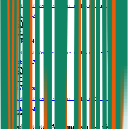
Was kostet die Kfz-Versicherung für einen Toyota Corolla?
Prämie ab
€ 32,78
Toyota RAV4
Was kostet die Kfz-Versicherung für einen Toyota RAV4?
Prämie ab
€ 80,70
Toyota Avensis
Was kostet die Kfz-Versicherung für einen Toyota Avensis?
Prämie ab
€ 61,23
Mehr laden
Die beliebtesten Automarken - so viel