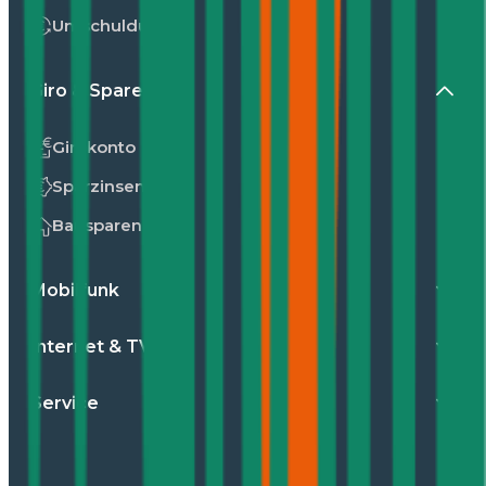
Umschuldung
Giro & Sparen
Girokonto
Sparzinsen
Bausparen
Mobilfunk
Internet & TV
Service