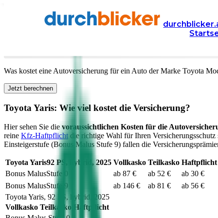
Versicherung
Autoversicherung
Toyota
durchblicker.
Starts
Kfz Versicherung für Ihren
Toyota Yaris
in Österreich
Was kostet eine Autoversicherung für ein Auto der Marke
Toyota
Mod
Jetzt berechnen
Toyota
Yaris
: Wie viel kostet die Versicherung?
Hier sehen Sie die
voraussichtlichen Kosten für die Autoversicher
reine
Kfz-Haftpflicht
die richtige Wahl für Ihren Versicherungsschutz 
Einsteigerstufe (Bonus Malus Stufe 9) fallen die Versicherungsprämien
Toyota
Yaris
92
PS,
hybrid
,
2025
Vollkasko
Teilkasko
Haftpflicht
Bonus Malus
Stufe
0
ab 87 €
ab 52 €
ab 30 €
Bonus Malus
Stufe
9
ab 146 €
ab 81 €
ab 56 €
Toyota
Yaris
,
92
PS,
hybrid
,
2025
Vollkasko
Teilkasko
Haftpflicht
Bonus Malus Stufe
0