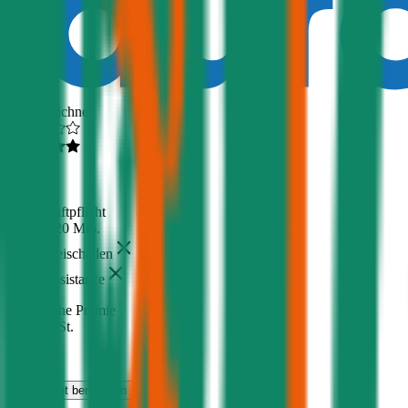
Ausgezeichnet
4,6
(
216
)
Haftpflicht
€ 20 Mio.
Freischaden
Assistance
Monatliche Prämie
inkl. mVSt.
€ 29,90
Haftpflicht
berechnen