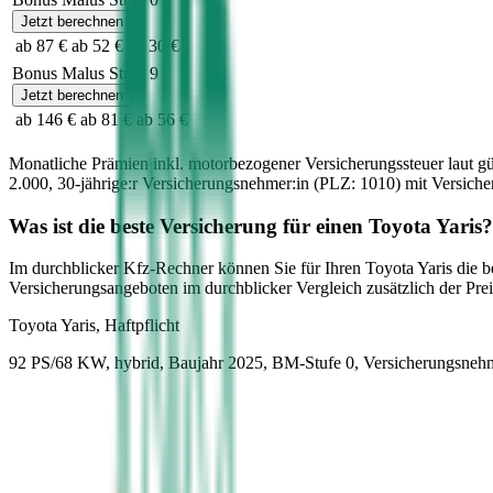
Jetzt berechnen
ab 87 €
ab 52 €
ab 30 €
Bonus Malus Stufe
9
Jetzt berechnen
ab 146 €
ab 81 €
ab 56 €
Monatliche Prämien inkl. motorbezogener Versicherungssteuer laut g
2.000
,
30-jährige:r
Versicherungsnehmer:in (PLZ:
1010
) mit Versic
Was ist die beste Versicherung für einen
Toyota
Yaris
?
Im durchblicker Kfz-Rechner können Sie für Ihren
Toyota
Yaris
die b
Versicherungsangeboten im durchblicker Vergleich zusätzlich der Preis
Toyota
Yaris, Haftpflicht
92 PS/68 KW, hybrid, Baujahr 2025,
BM-Stufe
0
, Versicherungsneh