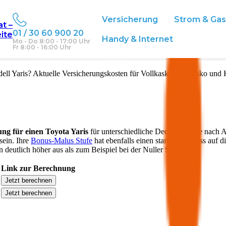
Versicherung
Strom & Ga
at –
01 / 30 60 900 20
eite
Handy & Internet
Mo - Do 8:00 - 17:00 Uhr
Fr 8:00 - 16:00 Uhr
ell
Yaris
? Aktuelle Versicherungskosten für Vollkasko, Teilkasko und 
ung für einen
Toyota
Yaris
für unterschiedliche Deckungen. Je nach A
sein. Ihre
Bonus-Malus Stufe
hat ebenfalls einen starken Einfluss auf d
 deutlich höher aus als zum Beispiel bei der Nuller Stufe.
Link zur Berechnung
Jetzt berechnen
Jetzt berechnen