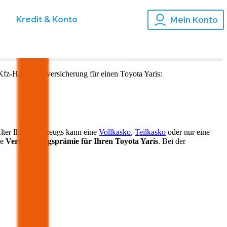
s
Kredit & Konto
Mein Konto
Kfz-Haftpflichtversicherung für einen
Toyota
Yaris
:
lter Ihres Fahrzeugs kann eine
Vollkasko
,
Teilkasko
oder nur eine
ie
Versicherungsprämie für Ihren
Toyota Yaris
. Bei der