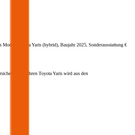
s Modell
Toyota
Yaris
(
hybrid
)
, Baujahr
2025
, Sonderausstattung
€
rsicherung für Ihren
Toyota
Yaris
wird aus den