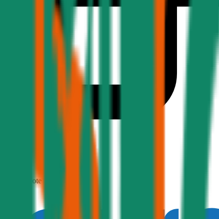
1,9
Produktnote