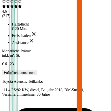
4,6
(
217
)
Haftpflicht
€ 20 Mio.
Freischaden
Assistance
Monatliche Prämie
inkl. mVSt.
€ 61,23
Haftpflicht
berechnen
Toyota
Avensis, Teilkasko
111.4 PS/82 KW, diesel, Baujahr 2018,
BM-Stufe
0
,
Versicherungsnehmer 30 Jahre