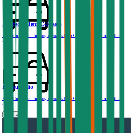
Mercedes-Benz
C-Klasse
Haftpflichtversicherung monatlich ab
€ 99
,
Vollkasko monatlich
ab …
Renault
Clio
Haftpflichtversicherung monatlich ab
€ 30
,
Vollkasko monatlich
ab …
Mehr laden