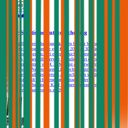
3,9
Wiener Städtische Autoversicherung
Kfz-Haftpflichtversicherungen können bei der Wiener Städtische mit
einer Versicherungssumme von € 10, 20 oder 30 Mio.
abgeschlossen werden. Bei einer Versicherungssumme von € 20
Mio. ist ein Pannenhilfe-Service inkludiert. Bei einer
Versicherungssumme von € 30 Mio. ist die 'Erweiterte Pannenhilfe'
eingeschlossen. Neben einem Kfz-Rechtsschutz kann ebenfalls eine
Kfz-Insassenunfallversicherung abgeschlossen werden. Kunden, die
einen Selbstbehalt (Schadenersatzbeitrag) in der
Haftpflichtversicherung in Kauf nehmen, bekommen einen
zusätzlichen Rabatt von bis zu 20%.