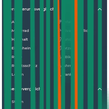
Versicherungsvergleiche
Auto
Unfall
Motorrad
Privathaftpflicht
Haushalt
Hunde
Eigenheim
Katzen
Reise
E-Bike
Rechtsschutz
Fahrrad
Leben
Kranken
Energievergleiche
Strom