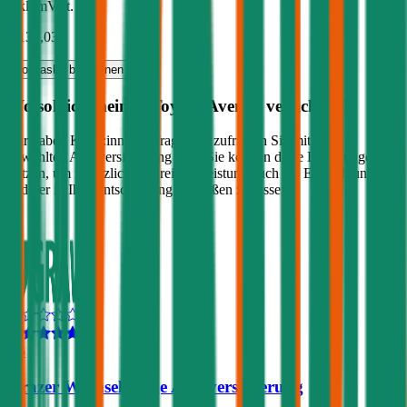
inkl. mVSt.
€ 137,03
Vollkasko
berechnen
Wo soll ich meinen
Toyota
Avensis
versichern?
Wir haben Kund:innen befragt, wie zufrieden Sie mit ihrer
gewählten Autoversicherung sind. Sie können diese Erfahrungen
nutzen, um zusätzlich zu Preis & Leistung auch die Empfehlungen
anderer in Ihre Entscheidung einfließen zu lassen:
4,5
Grazer Wechselseitige Autoversicherung