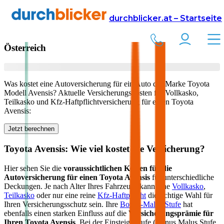
Versicherung
Autoversicherung
Toyota
durchblicker.at – Startseite
Kfz Versicherung für Ihren
Toyota Avensis
in
Österreich
Was kostet eine Autoversicherung für ein Auto der Marke
Toyota
Modell
Avensis
? Aktuelle Versicherungskosten für Vollkasko,
Teilkasko und Kfz-Haftpflichtversicherung für einen
Toyota
Avensis
:
Jetzt berechnen
Toyota
Avensis
: Wie viel kostet die Versicherung?
Hier sehen Sie die
voraussichtlichen Kosten für die
Autoversicherung für einen
Toyota
Avensis
für unterschiedliche
Deckungen. Je nach Alter Ihres Fahrzeugs kann eine
Vollkasko
,
Teilkasko
oder nur eine reine
Kfz-Haftpflicht
die richtige Wahl für
Ihren Versicherungsschutz sein. Ihre
Bonus-Malus Stufe
hat
ebenfalls einen starken Einfluss auf die
Versicherungsprämie für
Ihren
Toyota Avensis
. Bei der Einsteigerstufe (Bonus Malus Stufe