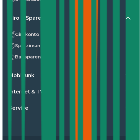
Giro & Sparen
Girokonto
Sparzinsen
Bausparen
Mobilfunk
Internet & TV
Service