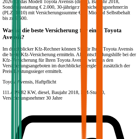
2026
für das Modell
Toyota
Avensis
(
diesel
)
, Baujahr
2018
,
Sonderausstattung
€ 2.000
,
30-jährige:r
Versicherungsnehmer:in
(PLZ:
1010
) mit Versicherungssumme
€ 20 Mio
und Selbstbehalt
bis zu
€ 500
.
Was ist die beste Versicherung für einen
Toyota
Avensis
?
Im durchblicker Kfz-Rechner können Sie für Ihren
Toyota
Avensis
die beste Kfz-Versicherung ermitteln. Als Entscheidungshilfe bei der
Kfz-Versicherung für Ihren
Toyota
Avensis
wird aus den
Versicherungsangeboten im durchblicker Vergleich zusätzlich der
Preis-Leistungssieger ermittelt.
Toyota
Avensis, Haftpflicht
111.4 PS/82 KW, diesel, Baujahr 2018,
BM-Stufe
0
,
Versicherungsnehmer 30 Jahre