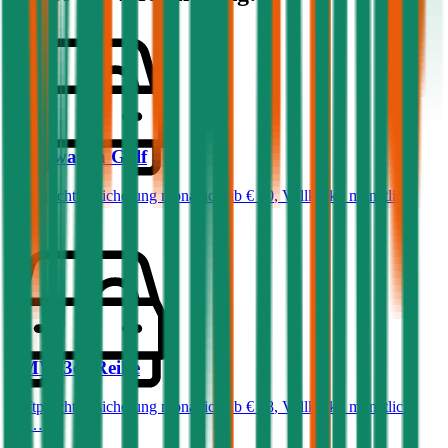
Volkswagen
Golf
Haftpflichtversicherung monatlich ab
€ 50
,
Vollkasko monatlich
ab …
BMW
3er-Reihe
Haftpflichtversicherung monatlich ab
€ 68
,
Vollkasko monatlich
ab …