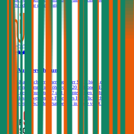
gar nicht oder nur geringfügig.
4,6
Smile Autoversicherung
Die Kfz-Haftpflichtversicherungen der Smile bietet eine
Versicherungssumme in Höhe von € 20 Millionen. Ein Freischaden
kann bei der Bonus-Stufe 7 und darunter gegen Aufpreis
eingeschlossen werden. Im Falle eines Haftpflichtschadens verlangt
die Smile einen Schadenersatzbeitrag in Höhe von € 500.