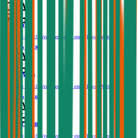
Toyota Yaris
Was kostet die Kfz-Versicherung für einen Toyota Yaris?
Prämie ab
€ 29,90
Toyota Auris
Was kostet die Kfz-Versicherung für einen Toyota Auris?
Prämie ab
€ 49,68
Toyota Corolla
Was kostet die Kfz-Versicherung für einen Toyota Corolla?