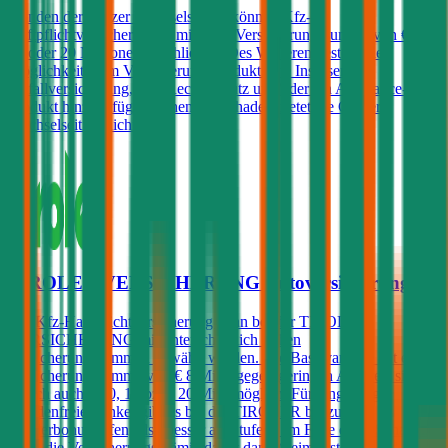
Kunden der Grazer Wechselseitige können Kfz-
Haftpflichtversicherungen mit einer Versicherungssumme von € 10,
15 oder 20 Millionen abschließen. Des Weiteren besteht die
Möglichkeit, dem Versicherungsprodukt eine Insassen-
Unfallversicherung, Kfz-Rechtsschutz und/oder ein Assistance-
Produkt hinzuzufügen. Einen Freischaden bietet die Grazer
Wechselseitige nicht an.
TIROLER VERSICHERUNG Autoversicherung
Die Kfz-Haftpflichtversicherung kann bei der TIROLER
VERSICHERUNG mit unterschiedlich hohen
Versicherungssummen gewählt werden. Die Basisvariante hat eine
Versicherungssumme von € 8 Mio., gegen geringen Aufpreis sind
jedoch auch € 10, 15 bzw. 20 Mio. möglich. Für langjährig
schadenfreie Lenker gibt es bei der TIROLER bis zu 3
Sonderbonusstufen, also besser als Stufe 0. Im Falle eines Schadens
steigt die Versicherungsprämie damit dann (beim ersten Schaden)