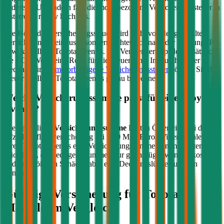
anderen EU-Ländern fällt die motorbezogene Versicherungssteuer in
Österreich relativ hoch aus.
Die Höhe der Versicherungssteuer wird nicht von der gewählten
Versicherung beeinflusst, sondern richtet sich nach der Leistung (PS
bzw. kW) Ihres
Toyota
Avensis
. Bei Verbrennern spielen zusätzlich
die CO2-Werte eine Rolle für die Steuerhöhe. Im durchblicker
Rechner für die
motorbezogene Versicherungssteuer
können Sie die
Steuer für Ihren
Toyota
Avensis
genau berechnen.
Welche Versicherungssumme passt für einen
Toyota
Avensis
?
Die gesetzliche
Versicherungssumme
liegt in Österreich bei der
Kfz-Haftpflichtversicherung bei 7,79 Mio. Euro. Wir empfehlen für
Ihren
Toyota
Avensis
eine Versicherungssumme von mindestens 20
Mio. Euro, da niedrigere Summen nur geringfügig weniger kosten
und bei größeren Schäden aber eine Deckungslücke auftreten
könnte.
Günstige Versicherung für
Toyota
Modelle im Vergleich: