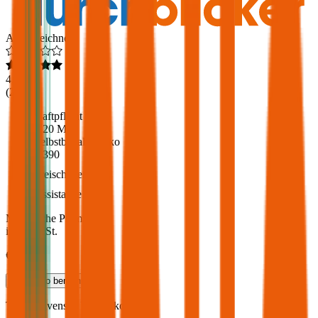
Ausgezeichnet
4,6
(
217
)
Haftpflicht
€ 20 Mio.
Selbstbehalt Kasko
€ 390
Freischaden
Assistance
Monatliche Prämie
inkl. mVSt.
€ 89,11
Teilkasko
berechnen
Toyota
Avensis, Vollkasko