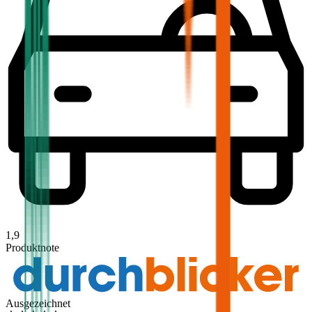
1,9
Produktnote
Ausgezeichnet