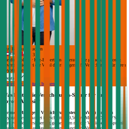
Jetzt Beratung buchen
+
3
Die durchblicker Kfz-Expert:innen beraten Sie gerne kostenlos &
unverbindlich bei der Wahl der richtigen Kfz-Versicherung für Ihren
Toyota Avensis
.
Deutsch
Kostenlose Beratung buchen
Was kostet die Versicherungs-Steuer für einen
Toyota
Avensis
?
Die
motorbezogene Versicherungssteuer (mVSt)
für einen
Toyota
Avensis
kostet im Schnitt €
39,56
pro Monat. Die mVSt
wird von der Versicherung gemeinsam mit der Versicherungsprämie
eingehoben und an das Finanzamt abgeführt. Verglichen mit