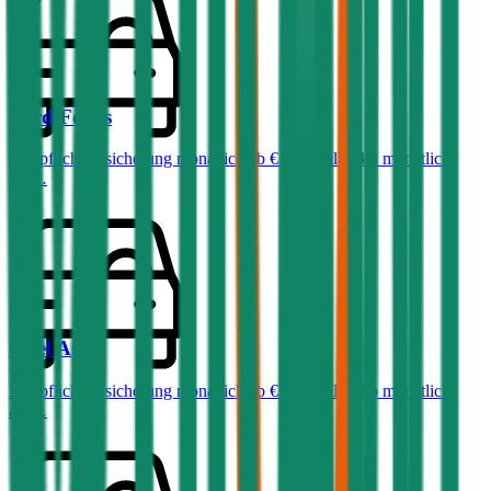
Ford
Focus
Haftpflichtversicherung monatlich ab
€ 32
,
Vollkasko monatlich
ab …
Opel
Astra
Haftpflichtversicherung monatlich ab
€ 36
,
Vollkasko monatlich
ab …