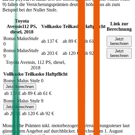
9) fallen die Versicherungsprämien deutlich höher aus als zum
Beispiel bei der Nuller Stufe.
Toyota
Link zur
Avensis
112
PS,
Vollkasko
Teilkasko
Haftpflicht
Berechnung
diesel
,
2018
Bonus Malus
Stufe
Jetzt
ab 137 €
ab 89 €
ab 61 €
0
berechnen
Bonus Malus
Stufe
Jetzt
ab 203 €
ab 120 €
ab 92 €
9
berechnen
Toyota
Avensis
,
112
PS,
diesel
,
2018
Vollkasko
Teilkasko
Haftpflicht
Bonus Malus Stufe
0
Jetzt berechnen
ab 137 €
ab 89 €
ab 61 €
Bonus Malus Stufe
9
Jetzt berechnen
ab 203 €
ab 120 €
ab 92 €
Monatliche Prämien inkl. motorbezogener Versicherungssteuer laut
günstigstem Angebot auf durchblicker. Berechnet am
1. August