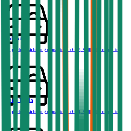
Audi
A4
Haftpflichtversicherung monatlich ab
€ 87
,
Vollkasko monatlich
ab …
Skoda
Fabia
Haftpflichtversicherung monatlich ab
€ 34
,
Vollkasko monatlich
ab …