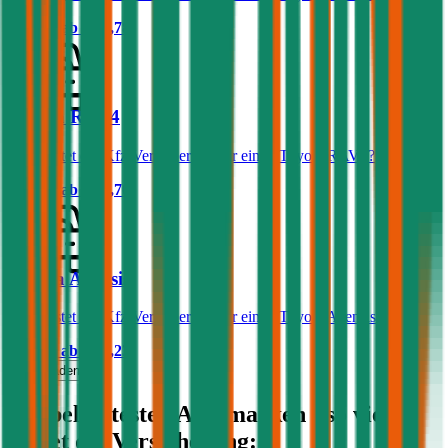
Prämie ab
€ 32,78
Toyota RAV4
Was kostet die Kfz-Versicherung für einen Toyota RAV4?
Prämie ab
€ 80,70
Toyota Avensis
Was kostet die Kfz-Versicherung für einen Toyota Avensis?
Prämie ab
€ 61,23
Mehr laden
Die beliebtesten Automarken - so viel
kostet die Versicherung: