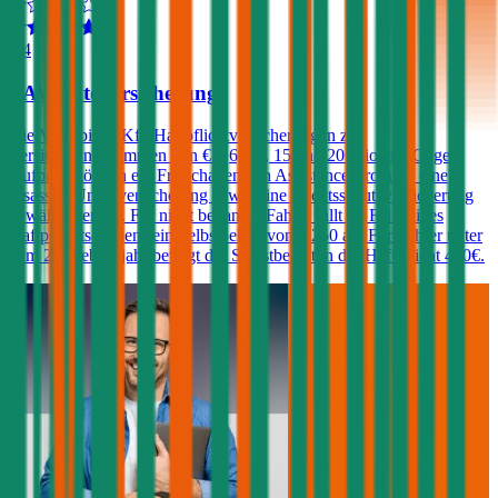
4,4
VAV Autoversicherung
Die VAV bietet Kfz-Haftpflichtversicherungen zu
Versicherungssummen von € 7,6, 10, 15 und 20 Mio. an. Gegen
Aufpreis können ein Freischaden, ein Assistance-Produkt, eine
Insassen-Unfallversicherung sowie eine Rechtsschutzversicherung
gewählt werden. Für nicht benannte Fahrer fällt im Falle eines
Haftpflichtschadens ein Selbstbehalt von € 250 an. Für Fahrer unter
dem 23. Lebensjahr beträgt der Selbstbehalt in der Haftpflicht 400€.