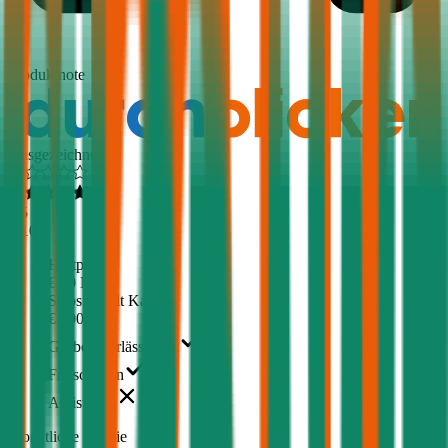
1,5
Produktnote
Ausgezeichnet
4,5
(
510
)
Haftpflicht
€ 20 Mio.
Selbstbehalt Kasko
€ 500
Grobe Fahrlässigkeit
Freischaden
Assistance
Monatliche Prämie