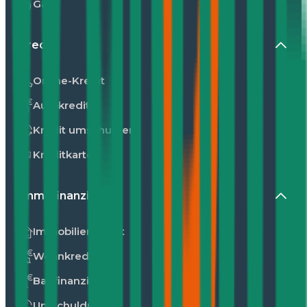
Gas
Kredit
Online-Kredit
Autokredit
Kredit umschulden
Kreditkarte
Immofinanzierung
Immobilienkredit
Wohnkredit
Baufinanzierung
Umschuldung