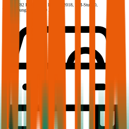
111.4 PS/82 KW, diesel, Baujahr 2018,
BM-Stufe
0
,
Versicherungsnehmer 30 Jahre