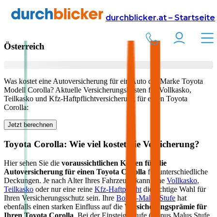
Versicherung
Autoversicherung
Toyota
durchblicker.at – Startseite
Kfz Versicherung für Ihren
Toyota Corolla
in
Österreich
Was kostet eine Autoversicherung für ein Auto der Marke
Toyota
Modell
Corolla
? Aktuelle Versicherungskosten für Vollkasko,
Teilkasko und Kfz-Haftpflichtversicherung für einen
Toyota
Corolla
:
Jetzt berechnen
Toyota
Corolla
: Wie viel kostet die Versicherung?
Hier sehen Sie die
voraussichtlichen Kosten für die
Autoversicherung für einen
Toyota
Corolla
für unterschiedliche
Deckungen. Je nach Alter Ihres Fahrzeugs kann eine
Vollkasko
,
Teilkasko
oder nur eine reine
Kfz-Haftpflicht
die richtige Wahl für
Ihren Versicherungsschutz sein. Ihre
Bonus-Malus Stufe
hat
ebenfalls einen starken Einfluss auf die
Versicherungsprämie für
Ihren
Toyota Corolla
. Bei der Einsteigerstufe (Bonus Malus Stufe