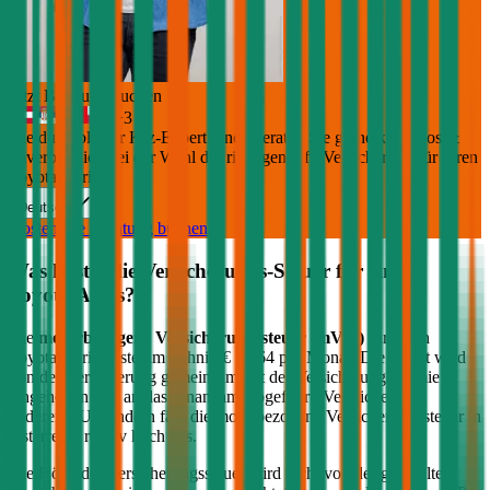
Jetzt Beratung buchen
+
3
Die durchblicker Kfz-Expert:innen beraten Sie gerne kostenlos &
unverbindlich bei der Wahl der richtigen Kfz-Versicherung für Ihren
Toyota Auris
.
Deutsch
Kostenlose Beratung buchen
Was kostet die Versicherungs-Steuer für einen
Toyota
Auris
?
Die
motorbezogene Versicherungssteuer (mVSt)
für einen
Toyota
Auris
kostet im Schnitt €
28,64
pro Monat. Die mVSt wird
von der Versicherung gemeinsam mit der Versicherungsprämie
eingehoben und an das Finanzamt abgeführt. Verglichen mit
anderen EU-Ländern fällt die motorbezogene Versicherungssteuer in
Österreich relativ hoch aus.
Die Höhe der Versicherungssteuer wird nicht von der gewählten