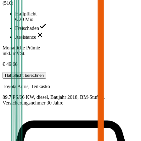
(
510
)
Haftpflicht
€ 20 Mio.
Freischaden
Assistance
Monatliche Prämie
inkl. mVSt.
€ 49,68
Haftpflicht
berechnen
Toyota
Auris, Teilkasko
89.7 PS/66 KW, diesel, Baujahr 2018,
BM-Stufe
0
,
Versicherungsnehmer 30 Jahre