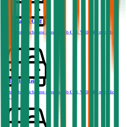
Volkswagen
Golf
Haftpflichtversicherung monatlich ab
€ 50
,
Vollkasko monatlich
ab …
BMW
3er-Reihe
Haftpflichtversicherung monatlich ab
€ 68
,
Vollkasko monatlich
ab …