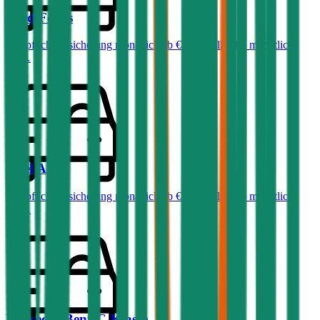
Ford
Focus
Haftpflichtversicherung monatlich ab
€ 32
,
Vollkasko monatlich
ab …
Opel
Astra
Haftpflichtversicherung monatlich ab
€ 36
,
Vollkasko monatlich
ab …
Mercedes-Benz
C-Klasse