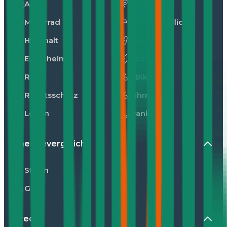
Auto
Unfall
Motorrad
Privathaftpflicht
Haushalt
Hunde
Eigenheim
Katzen
Reise
E-Bike
Rechtsschutz
Fahrrad
Leben
Kranken
Energievergleiche
Strom
Gas
Kredit