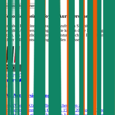
Vollkasko
berechnen
Wo soll ich meinen
Toyota
Auris
versichern?
Wir haben Kund:innen befragt, wie zufrieden Sie mit ihrer
gewählten Autoversicherung sind. Sie können diese Erfahrungen
nutzen, um zusätzlich zu Preis & Leistung auch die Empfehlungen
anderer in Ihre Entscheidung einfließen zu lassen:
4,4
VAV Autoversicherung
Die VAV bietet Kfz-Haftpflichtversicherungen zu
Versicherungssummen von € 7,6, 10, 15 und 20 Mio. an. Gegen
Aufpreis können ein Freischaden, ein Assistance-Produkt, eine