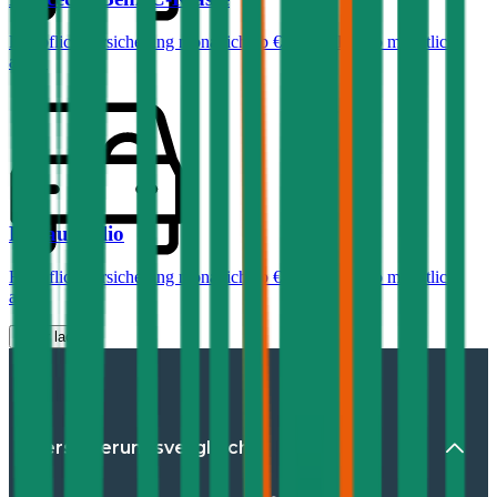
Haftpflichtversicherung monatlich ab
€ 99
,
Vollkasko monatlich
ab …
Renault
Clio
Haftpflichtversicherung monatlich ab
€ 30
,
Vollkasko monatlich
ab …
Mehr laden
Versicherungsvergleiche