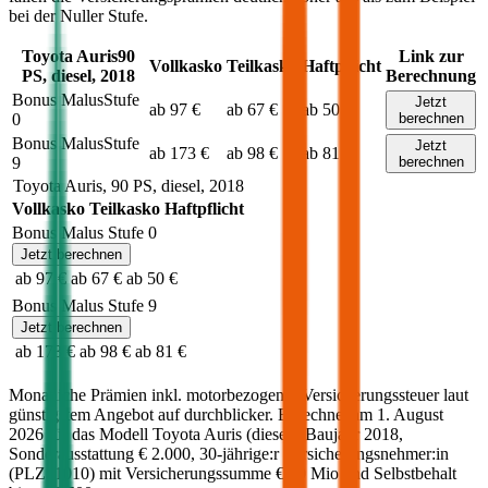
bei der Nuller Stufe.
Toyota
Auris
90
Link zur
Vollkasko
Teilkasko
Haftpflicht
PS,
diesel
,
2018
Berechnung
Bonus Malus
Stufe
Jetzt
ab 97 €
ab 67 €
ab 50 €
0
berechnen
Bonus Malus
Stufe
Jetzt
ab 173 €
ab 98 €
ab 81 €
9
berechnen
Toyota
Auris
,
90
PS,
diesel
,
2018
Vollkasko
Teilkasko
Haftpflicht
Bonus Malus Stufe
0
Jetzt berechnen
ab 97 €
ab 67 €
ab 50 €
Bonus Malus Stufe
9
Jetzt berechnen
ab 173 €
ab 98 €
ab 81 €
Monatliche Prämien inkl. motorbezogener Versicherungssteuer laut
günstigstem Angebot auf durchblicker. Berechnet am
1. August
2026
für das Modell
Toyota
Auris
(
diesel
)
, Baujahr
2018
,
Sonderausstattung
€ 2.000
,
30-jährige:r
Versicherungsnehmer:in
(PLZ:
1010
) mit Versicherungssumme
€ 20 Mio
und Selbstbehalt