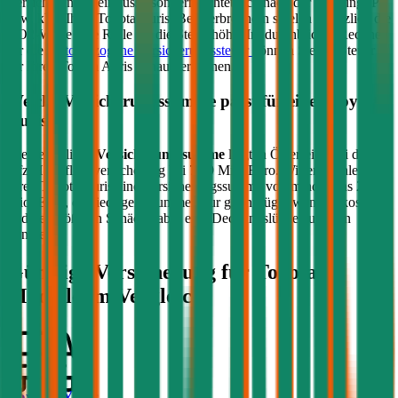
Versicherung beeinflusst, sondern richtet sich nach der Leistung (PS
bzw. kW) Ihres
Toyota
Auris
. Bei Verbrennern spielen zusätzlich die
CO2-Werte eine Rolle für die Steuerhöhe. Im durchblicker Rechner
für die
motorbezogene Versicherungssteuer
können Sie die Steuer
für Ihren
Toyota
Auris
genau berechnen.
Welche Versicherungssumme passt für einen
Toyota
Auris
?
Die gesetzliche
Versicherungssumme
liegt in Österreich bei der
Kfz-Haftpflichtversicherung bei 7,79 Mio. Euro. Wir empfehlen für
Ihren
Toyota
Auris
eine Versicherungssumme von mindestens 20
Mio. Euro, da niedrigere Summen nur geringfügig weniger kosten
und bei größeren Schäden aber eine Deckungslücke auftreten
könnte.
Günstige Versicherung für
Toyota
Modelle im Vergleich:
Toyota Yaris