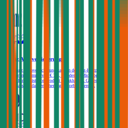
4,3
Allianz Autoversicherung
Die Allianz Autoversicherung kann in der Kfz-Haftpflicht mit einer
Versicherungssumme von € 7,6, 15 oder 30 Mio. abgeschlossen
werden. Ein Assistance-Produkt ist inkludiert. Gegen Aufpreis eine
KFZ-Insassenunfallversicherung erworben werden.