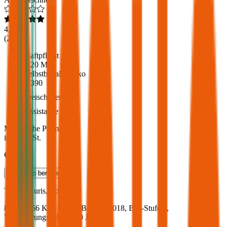
4,6
(
217
)
Haftpflicht
€ 20 Mio.
Selbstbehalt Kasko
€ 390
Freischaden
Assistance
Monatliche Prämie
inkl. mVSt.
€ 67,35
Teilkasko
berechnen
Toyota
Auris, Vollkasko
89.7 PS/66 KW, diesel, Baujahr 2018,
BM-Stufe
0
,
Versicherungsnehmer 30 Jahre