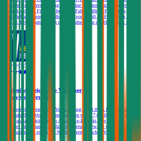
Insassen-Unfallversicherung sowie eine Rechtsschutzversicherung
gewählt werden. Für nicht benannte Fahrer fällt im Falle eines
Haftpflichtschadens ein Selbstbehalt von € 250 an. Für Fahrer unter
dem 23. Lebensjahr beträgt der Selbstbehalt in der Haftpflicht 400€.
4,1
Niederösterreichische Versicherung
Autoversicherung
Die Niederösterreichische Versicherung bietet ihren Kunden in der
Kfz-Haftpflicht Versicherungssummen von € 7,6, 10, 15 und 20
Mio. Zusätzlich können ein Assistance-Produkt, Rechtsschutz
und/oder eine Insassen-Unfallversicherung gewählt werden. Einen
Freischaden gibt es bei der Niederösterreichischen Versicherung
nicht.