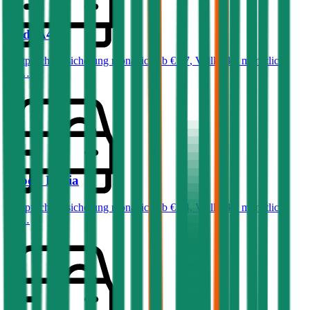
Audi
A4
Haftpflichtversicherung monatlich ab
€ 87
,
Vollkasko monatlich
ab …
Skoda
Fabia
Haftpflichtversicherung monatlich ab
€ 34
,
Vollkasko monatlich
ab …