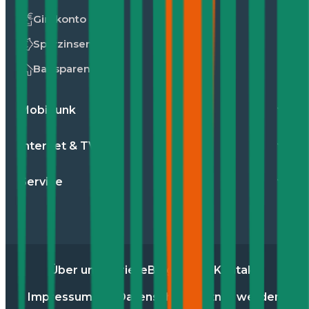
Girokonto
Sparzinsen
Bausparen
Mobilfunk
Internet & TV
Service
Über uns
Karriere
Blog
Presse
Kontakt
Impressum
AGB
Datenschutz
Partner werden