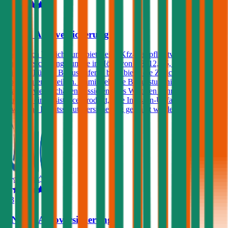
4,2
Zurich Autoversicherung
Die Zurich Versicherung bietet eine Kfz-Haftpflichtversicherung mit
einer Versicherungssumme in Höhe von € 8, 12, 15, 20 oder 25
Mio. an. Für die Bonusstufen 0 bis 3 bietet die Zurich einen
Bonusstufenvorteil an. Damit geht die Bonusstufe nicht verloren,
egal wie viele Schäden passieren. Des Weiteren kann gegen einen
Aufpreis ein Assistance-Produkt, eine Insassen-Unfallversicherung
sowie eine Rechtsschutzversicherung gewählt werden.
4,3
UNIQA Autoversicherung