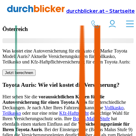
Versicherung
Autoversicherung
Toyota
durchblicker.at – Startseite
Kfz Versicherung für Ihren
Toyota Auris
in
Österreich
Was kostet eine Autoversicherung für ein Auto der Marke
Toyota
Modell
Auris
? Aktuelle Versicherungskosten für Vollkasko,
Teilkasko und Kfz-Haftpflichtversicherung für einen
Toyota
Auris
:
Jetzt berechnen
Toyota
Auris
: Wie viel kostet die Versicherung?
Hier sehen Sie die
voraussichtlichen Kosten für die
Autoversicherung für einen
Toyota
Auris
für unterschiedliche
Deckungen. Je nach Alter Ihres Fahrzeugs kann eine
Vollkasko
,
Teilkasko
oder nur eine reine
Kfz-Haftpflicht
die richtige Wahl für
Ihren Versicherungsschutz sein. Ihre
Bonus-Malus Stufe
hat
ebenfalls einen starken Einfluss auf die
Versicherungsprämie für
Ihren
Toyota Auris
. Bei der Einsteigerstufe (Bonus Malus Stufe 9)
fallen die Versicherungsprämien deutlich höher aus als zum Beispiel