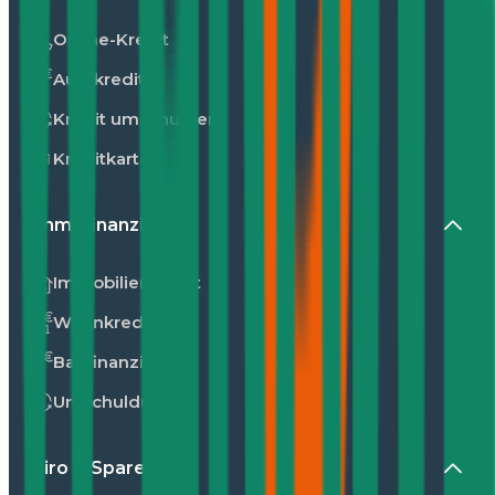
Online-Kredit
Autokredit
Kredit umschulden
Kreditkarte
Immofinanzierung
Immobilienkredit
Wohnkredit
Baufinanzierung
Umschuldung
Giro & Sparen