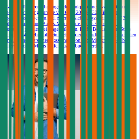
Kfz-Haftpflichtversicherungen der Uniqa können wahlweise mit
einer Versicherungssumme von € 10, 20 oder 30 Millionen
abgeschlossen werden. Bei einer Versicherungssumme von € 30
Millionen und einer Bonus-Malus Stufe von 0-7 ist eine Kfz-
Assistance prämienfrei eingeschlossen. Ist die Bonus-Malus Stufe
kleiner als 4 ist ebenfalls ein Freischaden inkludiert. Ein Freischaden
kann ab einer Versicherungssumme von € 20 Millionen auch bei
höheren Bonus-Malus Stufen dazugebucht werden.