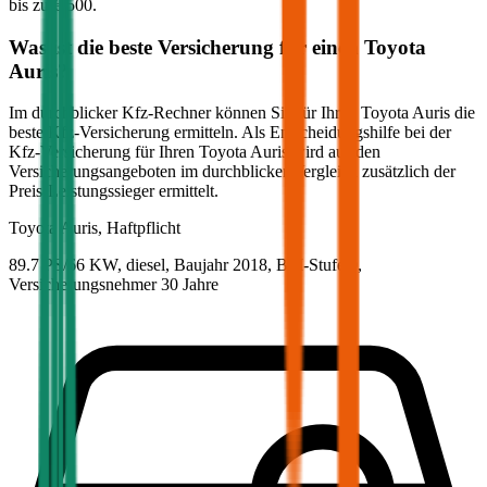
bis zu
€ 500
.
Was ist die beste Versicherung für einen
Toyota
Auris
?
Im durchblicker Kfz-Rechner können Sie für Ihren
Toyota
Auris
die
beste Kfz-Versicherung ermitteln. Als Entscheidungshilfe bei der
Kfz-Versicherung für Ihren
Toyota
Auris
wird aus den
Versicherungsangeboten im durchblicker Vergleich zusätzlich der
Preis-Leistungssieger ermittelt.
Toyota
Auris, Haftpflicht
89.7 PS/66 KW, diesel, Baujahr 2018,
BM-Stufe
0
,
Versicherungsnehmer 30 Jahre