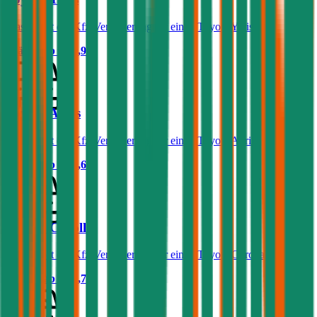
Was kostet die Kfz-Versicherung für einen Toyota Yaris?
Prämie ab
€ 29,90
Toyota Auris
Was kostet die Kfz-Versicherung für einen Toyota Auris?
Prämie ab
€ 49,68
Toyota Corolla
Was kostet die Kfz-Versicherung für einen Toyota Corolla?
Prämie ab
€ 32,78