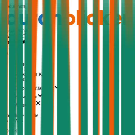
1,5
Produktnote
Ausgezeichnet
4,5
(
510
)
Haftpflicht
€ 20 Mio.
Selbstbehalt Kasko
€ 500
Grobe Fahrlässigkeit
Freischaden
Assistance
Monatliche Prämie
inkl. mVSt.
€ 96,94