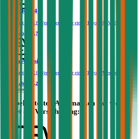
Toyota RAV4
Was kostet die Kfz-Versicherung für einen Toyota RAV4?
Prämie ab
€ 80,70
Toyota Avensis
Was kostet die Kfz-Versicherung für einen Toyota Avensis?
Prämie ab
€ 61,23
Mehr laden
Die beliebtesten Automarken - so viel
kostet die Versicherung: