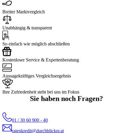
Breiter Marktvergleich
Unabhängig & transparent
So einfach wie möglich abschließen
Kostenloser Service & Expertenberatung
Aussagekräftiges Vergleichsergebnis
Ihre Zufriedenheit steht bei uns im Fokus
Sie haben noch Fragen?
01 / 30 60 900 - 40
ratenkredit@durchblicker.at