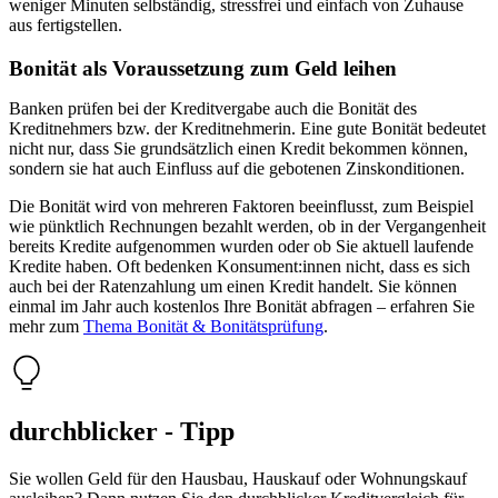
weniger Minuten selbständig, stressfrei und einfach von Zuhause
aus fertigstellen.
Bonität als Voraussetzung zum Geld leihen
Banken prüfen bei der Kreditvergabe auch die Bonität des
Kreditnehmers bzw. der Kreditnehmerin. Eine gute Bonität bedeutet
nicht nur, dass Sie grundsätzlich einen Kredit bekommen können,
sondern sie hat auch Einfluss auf die gebotenen Zinskonditionen.
Die Bonität wird von mehreren Faktoren beeinflusst, zum Beispiel
wie pünktlich Rechnungen bezahlt werden, ob in der Vergangenheit
bereits Kredite aufgenommen wurden oder ob Sie aktuell laufende
Kredite haben. Oft bedenken Konsument:innen nicht, dass es sich
auch bei der Ratenzahlung um einen Kredit handelt. Sie können
einmal im Jahr auch kostenlos Ihre Bonität abfragen – erfahren Sie
mehr zum
Thema Bonität & Bonitätsprüfung
.
durchblicker - Tipp
Sie wollen Geld für den Hausbau, Hauskauf oder Wohnungskauf