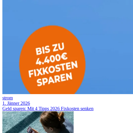
strom
1. Jänner 2026
Geld sparen: Mit 4 Tipps 2026 Fixkosten senken