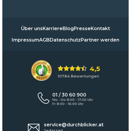
Über uns
Karriere
Blog
Presse
Kontakt
Impressum
AGB
Datenschutz
Partner werden
4,5
10784 Bewertungen
01 / 30 60 900
Mo - Do 8:00 - 17:00 Uhr
Fr 8:00 - 16:00 Uhr
service@durchblicker.at
Jederzeit