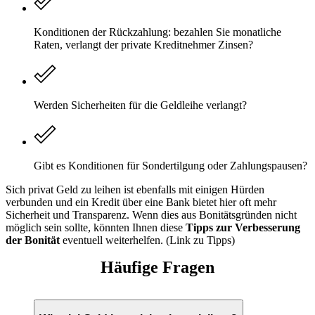
Konditionen der Rückzahlung: bezahlen Sie monatliche
Raten, verlangt der private Kreditnehmer Zinsen?
Werden Sicherheiten für die Geldleihe verlangt?
Gibt es Konditionen für Sondertilgung oder Zahlungspausen?
Sich privat Geld zu leihen ist ebenfalls mit einigen Hürden
verbunden und ein Kredit über eine Bank bietet hier oft mehr
Sicherheit und Transparenz. Wenn dies aus Bonitätsgründen nicht
möglich sein sollte, könnten Ihnen diese
Tipps zur Verbesserung
der Bonität
eventuell weiterhelfen. (Link zu Tipps)
Häufige Fragen