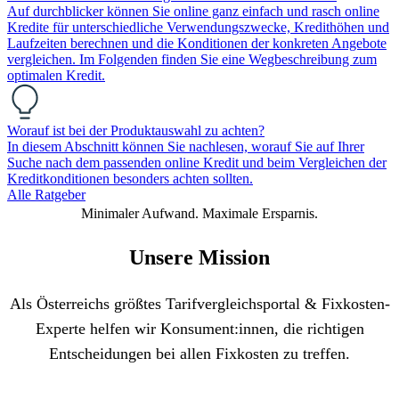
Auf durchblicker können Sie online ganz einfach und rasch online
Kredite für unterschiedliche Verwendungszwecke, Kredithöhen und
Laufzeiten berechnen und die Konditionen der konkreten Angebote
vergleichen. Im Folgenden finden Sie eine Wegbeschreibung zum
optimalen Kredit.
Worauf ist bei der Produktauswahl zu achten?
In diesem Abschnitt können Sie nachlesen, worauf Sie auf Ihrer
Suche nach dem passenden online Kredit und beim Vergleichen der
Kreditkonditionen besonders achten sollten.
Alle Ratgeber
Minimaler Aufwand. Maximale Ersparnis.
Unsere Mission
Als Österreichs größtes Tarifvergleichsportal & Fixkosten-
Experte helfen wir Konsument:innen, die richtigen
Entscheidungen bei allen Fixkosten zu treffen.