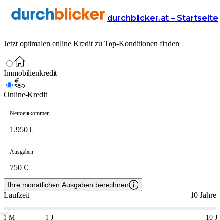
Geld leihen in Österreich
durchblicker.at – Startseite
Jetzt optimalen online Kredit zu Top-Konditionen finden
Immobilienkredit
Online-Kredit
Nettoeinkommen
Ausgaben
Ihre monatlichen Ausgaben berechnen
Laufzeit
10 Jahre
1 M
1 J
10 J