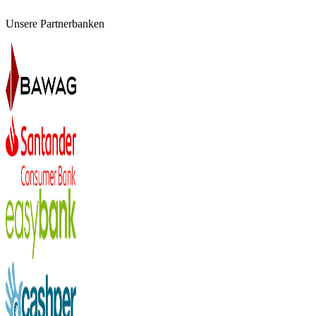
Unsere Partnerbanken