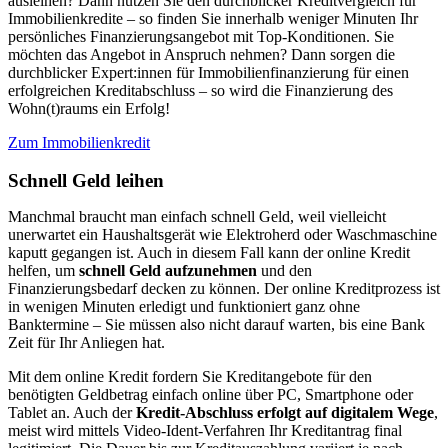
ausleihen? Dann nutzen Sie den durchblicker Kreditvergleich für
Immobilienkredite – so finden Sie innerhalb weniger Minuten Ihr
persönliches Finanzierungsangebot mit Top-Konditionen. Sie
möchten das Angebot in Anspruch nehmen? Dann sorgen die
durchblicker Expert:innen für Immobilienfinanzierung für einen
erfolgreichen Kreditabschluss – so wird die Finanzierung des
Wohn(t)raums ein Erfolg!
Zum Immobilienkredit
Schnell Geld leihen
Manchmal braucht man einfach schnell Geld, weil vielleicht
unerwartet ein Haushaltsgerät wie Elektroherd oder Waschmaschine
kaputt gegangen ist. Auch in diesem Fall kann der online Kredit
helfen, um
schnell Geld aufzunehmen
und den
Finanzierungsbedarf decken zu können. Der online Kreditprozess ist
in wenigen Minuten erledigt und funktioniert ganz ohne
Banktermine – Sie müssen also nicht darauf warten, bis eine Bank
Zeit für Ihr Anliegen hat.
Mit dem online Kredit fordern Sie Kreditangebote für den
benötigten Geldbetrag einfach online über PC, Smartphone oder
Tablet an. Auch der
Kredit-Abschluss erfolgt auf digitalem Wege
,
meist wird mittels Video-Ident-Verfahren Ihr Kreditantrag final