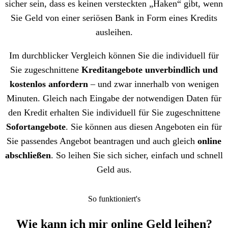
sicher sein, dass es keinen versteckten „Haken“ gibt, wenn
Sie Geld von einer seriösen Bank in Form eines Kredits
ausleihen.
Im durchblicker Vergleich können Sie die individuell für
Sie zugeschnittene
Kreditangebote unverbindlich und
kostenlos anfordern
– und zwar innerhalb von wenigen
Minuten. Gleich nach Eingabe der notwendigen Daten für
den Kredit erhalten Sie individuell für Sie zugeschnittene
Sofortangebote
. Sie können aus diesen Angeboten ein für
Sie passendes Angebot beantragen und auch gleich
online
abschließen
. So leihen Sie sich sicher, einfach und schnell
Geld aus.
So funktioniert's
Wie kann ich mir online Geld leihen?