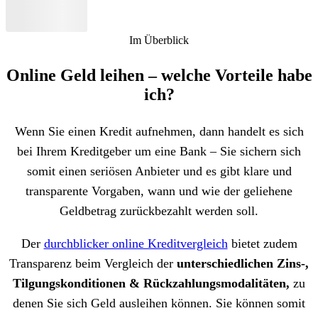
Im Überblick
Online Geld leihen – welche Vorteile habe
ich?
Wenn Sie einen Kredit aufnehmen, dann handelt es sich
bei Ihrem Kreditgeber um eine Bank – Sie sichern sich
somit einen seriösen Anbieter und es gibt klare und
transparente Vorgaben, wann und wie der geliehene
Geldbetrag zurückbezahlt werden soll.
Der
durchblicker online Kreditvergleich
bietet zudem
Transparenz beim Vergleich der
unterschiedlichen Zins-,
Tilgungskonditionen & Rückzahlungsmodalitäten,
zu
denen Sie sich Geld ausleihen können. Sie können somit