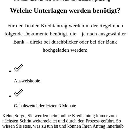
Welche Unterlagen werden benötigt?
Für den finalen Kreditantrag werden in der Regel noch
folgende Dokumente benötigt, die – je nach ausgewählter
Bank – direkt bei durchblicker oder bei der Bank
hochgeladen werden:
Ausweiskopie
Gehaltszettel der letzten 3 Monate
Keine Sorge, Sie werden beim online Kreditantrag immer zum
nächsten Schritt weitergeleitet und durch den Prozess geführt. So
wissen Sie stets, was zu tun ist und können Ihren Antrag innerhalb