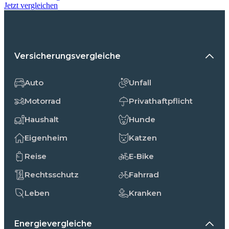
Jetzt vergleichen
Versicherungsvergleiche
Auto
Unfall
Motorrad
Privathaftpflicht
Haushalt
Hunde
Eigenheim
Katzen
Reise
E-Bike
Rechtsschutz
Fahrrad
Leben
Kranken
Energievergleiche