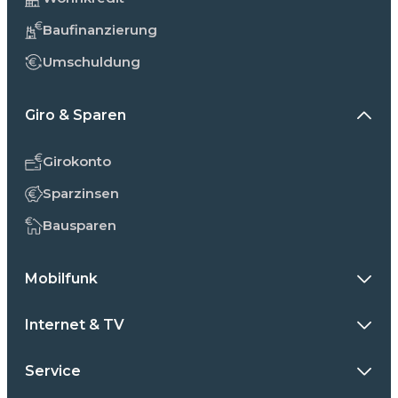
Baufinanzierung
Umschuldung
Giro & Sparen
Girokonto
Sparzinsen
Bausparen
Mobilfunk
Internet & TV
Service