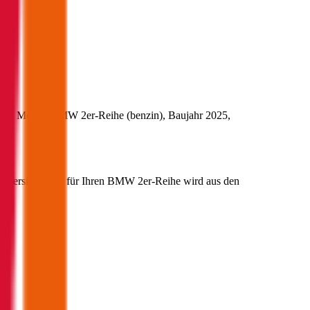
 das Modell
BMW
2er-Reihe
(
benzin
)
, Baujahr
2025
,
00
.
fz-Versicherung für Ihren
BMW
2er-Reihe
wird aus den