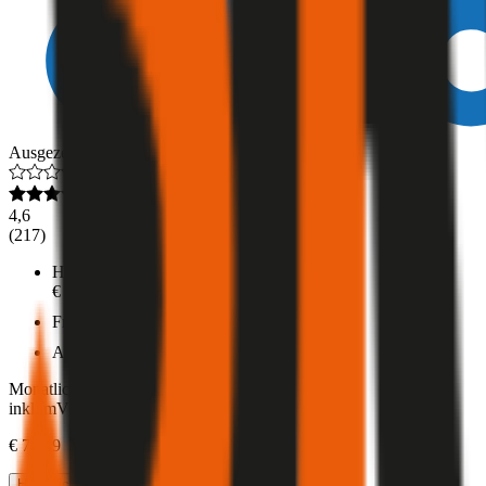
Ausgezeichnet
4,6
(
217
)
Haftpflicht
€ 20 Mio.
Freischaden
Assistance
Monatliche Prämie
inkl. mVSt.
€ 76,49
Haftpflicht
berechnen