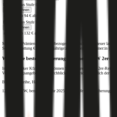
Bonus Malus Stufe
0
Jetzt berechnen
ab 156 €
ab 94 €
ab 76 €
Bonus Malus Stufe
9
Jetzt berechnen
ab 185 €
ab 132 €
ab 99 €
Monatliche Prämien inkl. motorbezogener Versicherungssteuer laut g
Sonderausstattung
€ 2.000
,
30-jährige:r
Versicherungsnehmer:in (PLZ
Was ist die beste Versicherung für einen
BMW
2er-Re
Im durchblicker Kfz-Rechner können Sie für Ihren
BMW
2er-Reihe
d
Versicherungsangeboten im durchblicker Vergleich zusätzlich der Preis
BMW
2er-Reihe, Haftpflicht
122 PS/90 KW, benzin, Baujahr 2025,
BM-Stufe
0
, Versicherungsne