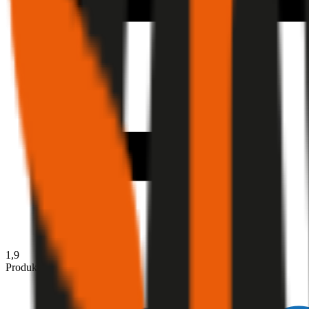
1,9
Produktnote