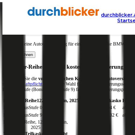
Versicherung
Autoversicherung
BMW
durchblicker.
Starts
Kfz Versicherung für Ihren
BMW 2er-Reihe
in Österr
Was kostet eine Autoversicherung für ein Auto der Marke
BMW
Mod
Jetzt berechnen
BMW
2er-Reihe
: Wie viel kostet die Versicherung?
Hier sehen Sie die
voraussichtlichen Kosten für die Autoversicher
reine
Kfz-Haftpflicht
die richtige Wahl für Ihren Versicherungsschutz 
Einsteigerstufe (Bonus Malus Stufe 9) fallen die Versicherungsprämien
BMW
2er-Reihe
122
PS,
benzin
,
2025
Vollkasko
Teilkasko
Haftpf
Bonus Malus
Stufe
0
ab 156 €
ab 94 €
ab 76 
Bonus Malus
Stufe
9
ab 185 €
ab 132 €
ab 99 
BMW
2er-Reihe
,
122
PS,
benzin
,
2025
Vollkasko
Teilkasko
Haftpflicht