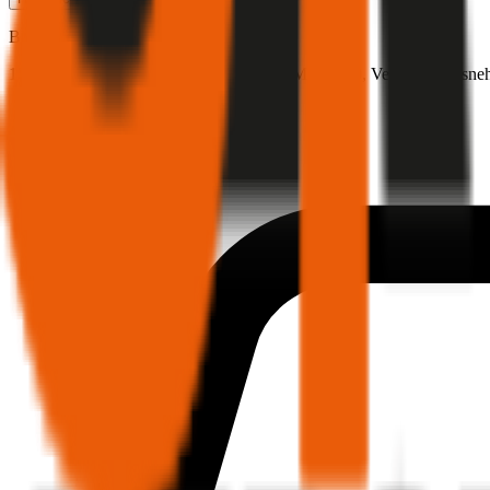
BMW
2er-Reihe, Teilkasko
122 PS/90 KW, benzin, Baujahr 2025,
BM-Stufe
0
, Versicherungsne