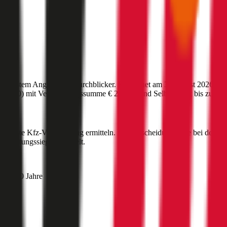
ünstigstem Angebot auf durchblicker. Berechnet am
3. August 2026
für
:
1010
) mit Versicherungssumme
€ 20 Mio
und Selbstbehalt bis zu
€ 5
ihe
?
ie beste Kfz-Versicherung ermitteln. Als Entscheidungshilfe bei der K
-Leistungssieger ermittelt.
hmer 30 Jahre