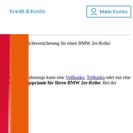
s
Kredit & Konto
Mein Konto
und Kfz-Haftpflichtversicherung für einen
BMW
2er-Reihe
:
ch Alter Ihres Fahrzeugs kann eine
Vollkasko
,
Teilkasko
oder nur eine
ie
Versicherungsprämie für Ihren
BMW 2er-Reihe
. Bei der