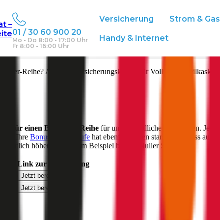
Versicherung
Strom & Ga
at –
01 / 30 60 900 20
eite
eich
Handy & Internet
Mo - Do 8:00 - 17:00 Uhr
Fr 8:00 - 16:00 Uhr
ell
2er-Reihe
? Aktuelle Versicherungskosten für Vollkasko, Teilkasko 
ung für einen
BMW
2er-Reihe
für unterschiedliche Deckungen. Je na
sein. Ihre
Bonus-Malus Stufe
hat ebenfalls einen starken Einfluss auf d
 deutlich höher aus als zum Beispiel bei der Nuller Stufe.
licht
Link zur Berechnung
€
Jetzt berechnen
€
Jetzt berechnen