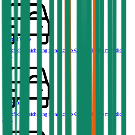
Ford
Focus
Haftpflichtversicherung monatlich ab
€ 32
,
Vollkasko monatlich
ab …
Opel
Astra
Haftpflichtversicherung monatlich ab
€ 36
,
Vollkasko monatlich
ab …