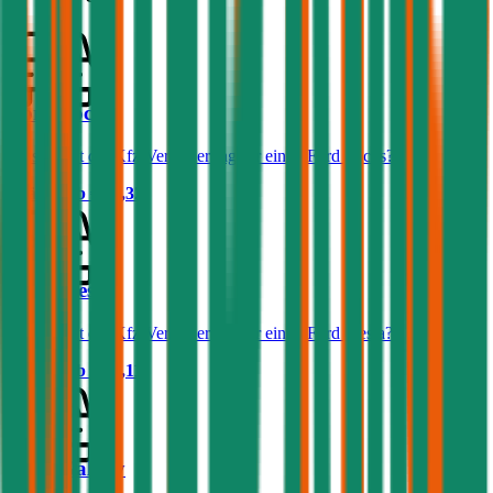
Ford Focus
Was kostet die Kfz-Versicherung für einen Ford Focus?
Prämie ab
€ 32,32
Ford Fiesta
Was kostet die Kfz-Versicherung für einen Ford Fiesta?
Prämie ab
€ 36,11
Ford Galaxy