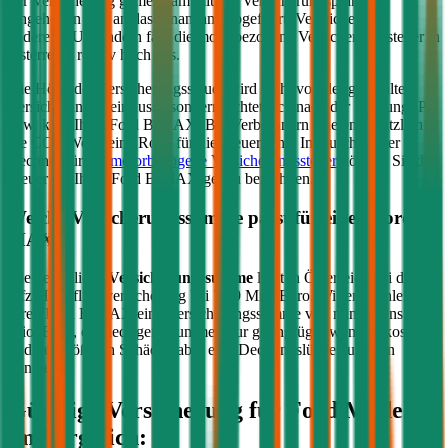
der Versicherung gemeinsam mit der Versicherungsprämie
eingehoben und an das Finanzamt abgeführt. Verglichen mit
anderen EU-Ländern fällt die motorbezogene Versicherungssteuer in
Österreich relativ hoch aus.
Die Höhe der Versicherungssteuer wird nicht von der gewählten
Versicherung beeinflusst, sondern richtet sich nach der Leistung (PS
bzw. kW) Ihres
Ford
B-MAX
. Bei Verbrennern spielen zusätzlich
die CO2-Werte eine Rolle für die Steuerhöhe. Im durchblicker
Rechner für die
motorbezogene Versicherungssteuer
können Sie die
Steuer für Ihren
Ford
B-MAX
genau berechnen.
Welche Versicherungssumme passt für einen
Ford
B-
MAX
?
Die gesetzliche
Versicherungssumme
liegt in Österreich bei der
Kfz-Haftpflichtversicherung bei 7,79 Mio. Euro. Wir empfehlen für
Ihren
Ford
B-MAX
eine Versicherungssumme von mindestens 20
Mio. Euro, da niedrigere Summen nur geringfügig weniger kosten
und bei größeren Schäden aber eine Deckungslücke auftreten
könnte.
Günstige Versicherung für
Ford
Modelle
im Vergleich: