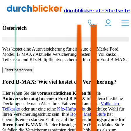
Versicherung
Autoversicherung
Ford
durchblicker.at – Startseite
Kfz Versicherung für Ihren
Ford B-MAX
in
Österreich
Was kostet eine Autoversicherung für ein Auto der Marke
Ford
Modell
B-MAX
? Aktuelle Versicherungskosten für Vollkasko,
Teilkasko und Kfz-Haftpflichtversicherung für einen
Ford
B-MAX
:
Jetzt berechnen
Ford
B-MAX
: Wie viel kostet die Versicherung?
Hier sehen Sie die
voraussichtlichen Kosten für die
Autoversicherung für einen
Ford
B-MAX
für unterschiedliche
Deckungen. Je nach Alter Ihres Fahrzeugs kann eine
Vollkasko
,
Teilkasko
oder nur eine reine
Kfz-Haftpflicht
die richtige Wahl für
Ihren Versicherungsschutz sein. Ihre
Bonus-Malus Stufe
hat
ebenfalls einen starken Einfluss auf die
Versicherungsprämie für
Ihren
Ford B-MAX
. Bei der Einsteigerstufe (Bonus Malus Stufe
9) fallen die Versicherungsprämien deutlich höher aus als zum