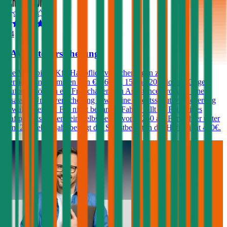
4,4
VAV Autoversicherung
Die VAV bietet Kfz-Haftpflichtversicherungen zu
Versicherungssummen von € 7,6, 10, 15 und 20 Mio. an. Gegen
Aufpreis können ein Freischaden, ein Assistance-Produkt, eine
Insassen-Unfallversicherung sowie eine Rechtsschutzversicherung
gewählt werden. Für nicht benannte Fahrer fällt im Falle eines
Haftpflichtschadens ein Selbstbehalt von € 250 an. Für Fahrer unter
dem 23. Lebensjahr beträgt der Selbstbehalt in der Haftpflicht 400€.