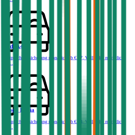
Audi
A4
Haftpflichtversicherung monatlich ab
€ 87
,
Vollkasko monatlich
ab …
Skoda
Fabia
Haftpflichtversicherung monatlich ab
€ 34
,
Vollkasko monatlich
ab …