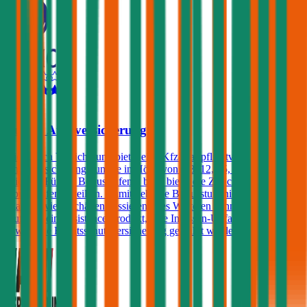
4,2
Zurich Autoversicherung
Die Zurich Versicherung bietet eine Kfz-Haftpflichtversicherung mit
einer Versicherungssumme in Höhe von € 8, 12, 15, 20 oder 25
Mio. an. Für die Bonusstufen 0 bis 3 bietet die Zurich einen
Bonusstufenvorteil an. Damit geht die Bonusstufe nicht verloren,
egal wie viele Schäden passieren. Des Weiteren kann gegen einen
Aufpreis ein Assistance-Produkt, eine Insassen-Unfallversicherung
sowie eine Rechtsschutzversicherung gewählt werden.