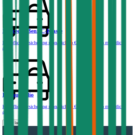
Mercedes-Benz
C-Klasse
Haftpflichtversicherung monatlich ab
€ 99
,
Vollkasko monatlich
ab …
Renault
Clio
Haftpflichtversicherung monatlich ab
€ 30
,
Vollkasko monatlich
ab …
Mehr laden