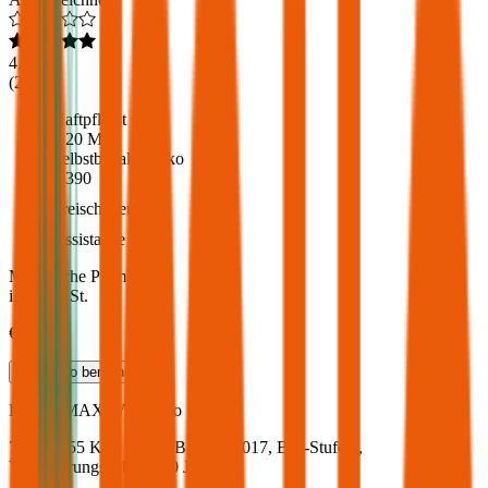
4,6
(
216
)
Haftpflicht
€ 20 Mio.
Selbstbehalt Kasko
€ 390
Freischaden
Assistance
Monatliche Prämie
inkl. mVSt.
€ 55,49
Teilkasko
berechnen
Ford
B-MAX, Vollkasko
74.7 PS/55 KW, diesel, Baujahr 2017,
BM-Stufe
0
,
Versicherungsnehmer 30 Jahre