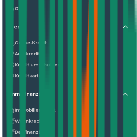
Gas
Kredit
Online-Kredit
Autokredit
Kredit umschulden
Kreditkarte
Immofinanzierung
Immobilienkredit
Wohnkredit
Baufinanzierung