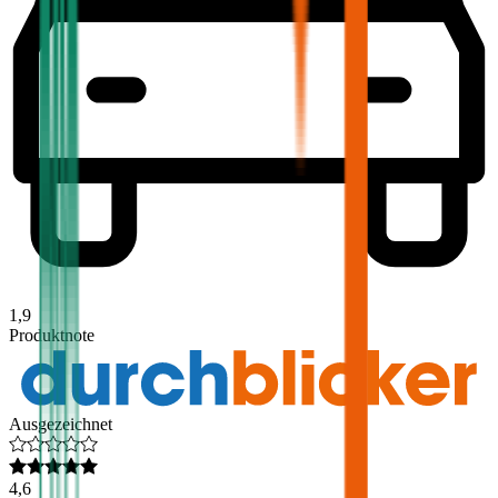
1,9
Produktnote
Ausgezeichnet
4,6