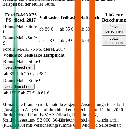
Beispiel bei der Nuller Stufe.
Ford
B-MAX
75
Link zur
Vollkasko
Teilkasko
Haftpflicht
PS,
diesel
,
2017
Berechnung
Bonus Malus
Stufe
Jetzt
ab 89 €
ab 55 €
ab 38 €
0
berechnen
Bonus Malus
Stufe
Jetzt
ab 158 €
ab 79 €
ab 61 €
9
berechnen
Ford
B-MAX
,
75
PS,
diesel
,
2017
Vollkasko
Teilkasko
Haftpflicht
Bonus Malus Stufe
0
Jetzt berechnen
ab 89 €
ab 55 €
ab 38 €
Bonus Malus Stufe
9
Jetzt berechnen
ab 158 €
ab 79 €
ab 61 €
Monatliche Prämien inkl. motorbezogener Versicherungssteuer laut
günstigstem Angebot auf durchblicker. Berechnet am
11. Juli 2026
für das Modell
Ford
B-MAX
(
diesel
)
, Baujahr
2017
,
Sonderausstattung
€ 2.000
,
30-jährige:r
Versicherungsnehmer:in
(PLZ:
1010
) mit Versicherungssumme
€ 20 Mio
und Selbstbehalt