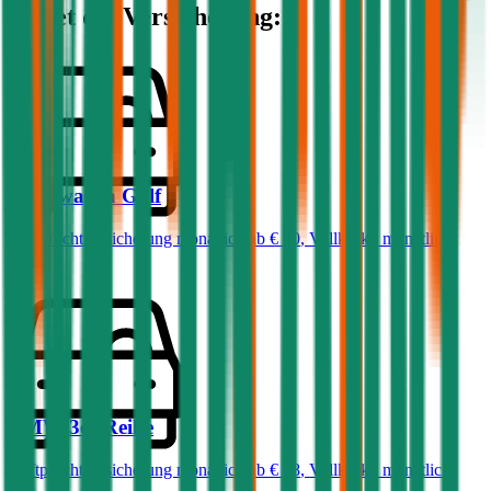
kostet die Versicherung:
Volkswagen
Golf
Haftpflichtversicherung monatlich ab
€ 50
,
Vollkasko monatlich
ab …
BMW
3er-Reihe
Haftpflichtversicherung monatlich ab
€ 68
,
Vollkasko monatlich
ab …