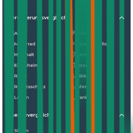
Versicherungsvergleiche
Auto
Unfall
Motorrad
Privathaftpflicht
Haushalt
Hunde
Eigenheim
Katzen
Reise
E-Bike
Rechtsschutz
Fahrrad
Leben
Kranken
Energievergleiche
Strom