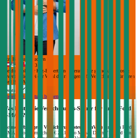
Jetzt Beratung buchen
+
3
Die durchblicker Kfz-Expert:innen beraten Sie gerne kostenlos &
unverbindlich bei der Wahl der richtigen Kfz-Versicherung für Ihren
Ford B-MAX
.
Deutsch
Kostenlose Beratung buchen
Was kostet die Versicherungs-Steuer für einen
Ford
B-MAX
?
Die
motorbezogene Versicherungssteuer (mVSt)
für einen
Ford
B-MAX
kostet im Schnitt €
21,14
pro Monat. Die mVSt wird von