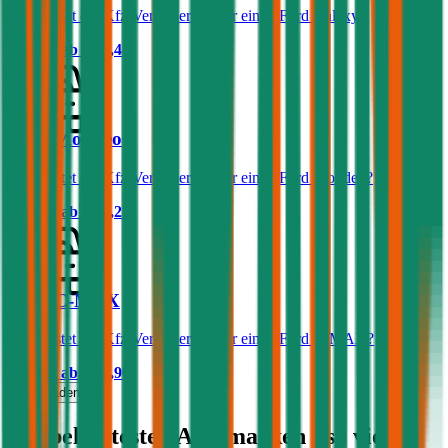
Was kostet die Kfz-Versicherung für einen Ford Galaxy?
Prämie ab
€ 90,41
Ford Mondeo
Was kostet die Kfz-Versicherung für einen Ford Mondeo?
Prämie ab
€ 58,25
Ford C-MAX
Was kostet die Kfz-Versicherung für einen Ford C-MAX?
Prämie ab
€ 47,90
Mehr laden
Die beliebtesten Automarken - so viel