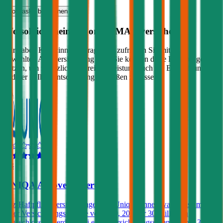
Vollkasko
berechnen
Wo soll ich meinen
Ford
B-MAX
versichern?
Wir haben Kund:innen befragt, wie zufrieden Sie mit ihrer
gewählten Autoversicherung sind. Sie können diese Erfahrungen
nutzen, um zusätzlich zu Preis & Leistung auch die Empfehlungen
anderer in Ihre Entscheidung einfließen zu lassen:
4,3
UNIQA Autoversicherung
Kfz-Haftpflichtversicherungen der Uniqa können wahlweise mit
einer Versicherungssumme von € 10, 20 oder 30 Millionen
abgeschlossen werden. Bei einer Versicherungssumme von € 30