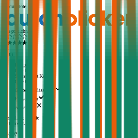
1,5
Produktnote
Ausgezeichnet
4,5
(
510
)
Haftpflicht
€ 20 Mio.
Selbstbehalt Kasko
€ 500
Grobe Fahrlässigkeit
Freischaden
Assistance
Monatliche Prämie
inkl. mVSt.
€ 89,07