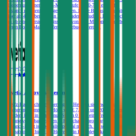
Millionen und einer Bonus-Malus Stufe von 0-7 ist eine Kfz-
Assistance prämienfrei eingeschlossen. Ist die Bonus-Malus Stufe
kleiner als 4 ist ebenfalls ein Freischaden inkludiert. Ein Freischaden
kann ab einer Versicherungssumme von € 20 Millionen auch bei
höheren Bonus-Malus Stufen dazugebucht werden.
4,4
Helvetia Autoversicherung
Die Kfz-Haftpflichtversicherung der Helvetia sieht wählbare
Versicherungssummen in Höhe von € 7,6, 10 und 20 Millionen vor.
Außerdem kann in den Bonus-Stufen 0 bis 7 eine Freischaden-
Regelung vereinbart werden (1 Freischaden pro Jahr). Ein
Assistance-Paket ist ebenfalls optional möglich. Im sogenannten
„Europabündel“ bietet die Helvetia ein Komplettpaket inklusive