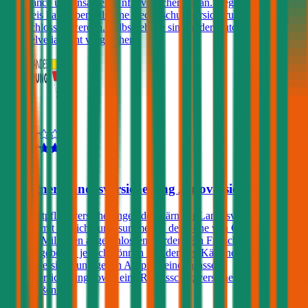
Assistance und Insassen-Unfallversicherung an. Gegen einen
Aufpreis kann ebenfalls eine Rechtsschutzversicherung
abgeschlossen werden. Selbstbehalte sind in der Auto-Haftpflicht
der Helvetia nicht vorgesehen.
4,0
Kärntner Landesversicherung Autoversicherung
Kfz-Haftpflichtversicherungen der Kärntner Landesversicherung
können mit Versicherungssummen in der Höhe von € 7,6, 10, 15
oder 20 Millionen abgeschlossen werden. Ein Freischaden wird
nicht angeboten, jedoch können Kunden der Kärntner
Landesversicherung gegen Aufpreis eine Insassen-
Unfallversicherung sowie eine Rechtsschutzversicherung
abschließen.