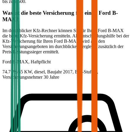
bis zu
€ 500
.
Was ist die beste Versicherung für einen
Ford
B-
MAX
?
Im durchblicker Kfz-Rechner können Sie für Ihren
Ford
B-MAX
die beste Kfz-Versicherung ermitteln. Als Entscheidungshilfe bei der
Kfz-Versicherung für Ihren
Ford
B-MAX
wird aus den
Versicherungsangeboten im durchblicker Vergleich zusätzlich der
Preis-Leistungssieger ermittelt.
Ford
B-MAX, Haftpflicht
74.7 PS/55 KW, diesel, Baujahr 2017,
BM-Stufe
0
,
Versicherungsnehmer 30 Jahre