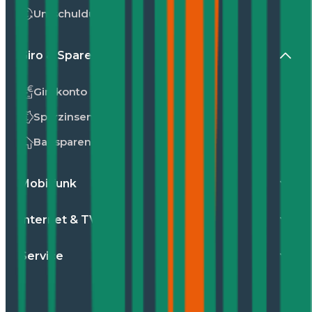
Umschuldung
Giro & Sparen
Girokonto
Sparzinsen
Bausparen
Mobilfunk
Internet & TV
Service