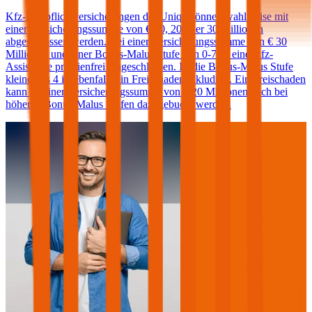
Kfz-Haftpflichtversicherungen der Uniqa können wahlweise mit
einer Versicherungssumme von € 10, 20 oder 30 Millionen
abgeschlossen werden. Bei einer Versicherungssumme von € 30
Millionen und einer Bonus-Malus Stufe von 0-7 ist eine Kfz-
Assistance prämienfrei eingeschlossen. Ist die Bonus-Malus Stufe
kleiner als 4 ist ebenfalls ein Freischaden inkludiert. Ein Freischaden
kann ab einer Versicherungssumme von € 20 Millionen auch bei
höheren Bonus-Malus Stufen dazugebucht werden.