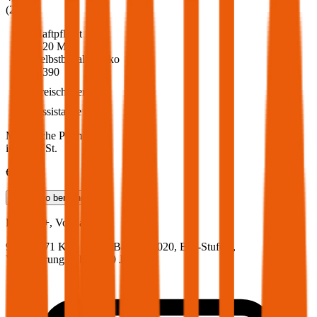
(
216
)
Haftpflicht
€ 20 Mio.
Selbstbehalt Kasko
€ 390
Freischaden
Assistance
Monatliche Prämie
inkl. mVSt.
€ 45,40
Teilkasko
berechnen
Ford
Ka+, Vollkasko
96.5 PS/71 KW, diesel, Baujahr 2020,
BM-Stufe
0
,
Versicherungsnehmer 30 Jahre