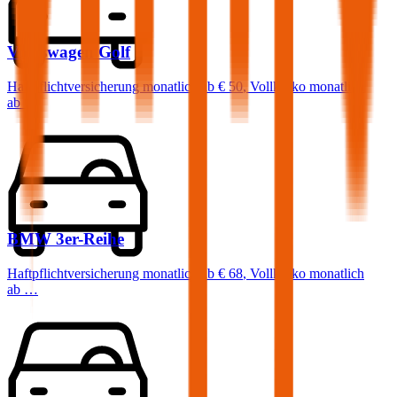
Volkswagen
Golf
Haftpflichtversicherung monatlich ab
€ 50
,
Vollkasko monatlich
ab …
BMW
3er-Reihe
Haftpflichtversicherung monatlich ab
€ 68
,
Vollkasko monatlich
ab …