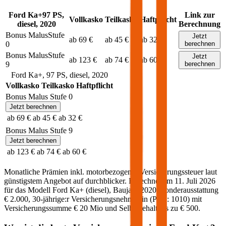
Ford
Ka+
97
PS,
Link zur
Vollkasko
Teilkasko
Haftpflicht
diesel
,
2020
Berechnung
Bonus Malus
Stufe
Jetzt
ab 69 €
ab 45 €
ab 32 €
0
berechnen
Bonus Malus
Stufe
Jetzt
ab 123 €
ab 74 €
ab 60 €
9
berechnen
Ford
Ka+
,
97
PS,
diesel
,
2020
Vollkasko
Teilkasko
Haftpflicht
Bonus Malus Stufe
0
Jetzt berechnen
ab 69 €
ab 45 €
ab 32 €
Bonus Malus Stufe
9
Jetzt berechnen
ab 123 €
ab 74 €
ab 60 €
Monatliche Prämien inkl. motorbezogener Versicherungssteuer laut
günstigstem Angebot auf durchblicker. Berechnet am
11. Juli 2026
für das Modell
Ford
Ka+
(
diesel
)
, Baujahr
2020
, Sonderausstattung
€ 2.000
,
30-jährige:r
Versicherungsnehmer:in (PLZ:
1010
) mit
Versicherungssumme
€ 20 Mio
und Selbstbehalt bis zu
€ 500
.