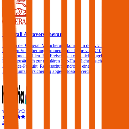
Generali Autoversicherung
Kunden der Generali Versicherung können in der Kfz-Haftpflicht
zwischen Versicherungssummen in der Höhe von € 10, 15, 20 und
25 Millionen wählen. Ein Freischaden wird nicht angeboten, jedoch
können zusätzlich zur regulären Kfz-Haftpflichtversicherung ein
Assistance-Produkt, Rechtsschutz und/oder eine
Insassenunfallversicherung abgeschlossen werden.
4,4