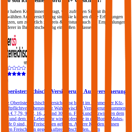
Wo soll ich meinen
Ford
Ka+
versichern?
Wir haben Kund:innen befragt, wie zufrieden Sie mit ihrer
gewählten Autoversicherung sind. Sie können diese Erfahrungen
nutzen, um zusätzlich zu Preis & Leistung auch die Empfehlungen
anderer in Ihre Entscheidung einfließen zu lassen:
4,5
Oberösterreichische Versicherung Autoversicherung
Die Oberösterreichische Versicherung bietet im Rahmen der Kfz-
Haftpflichtversicherung die Wahl zwischen Versicherungssummen
von € 7,79, 9, 12, 16, 20 und 30 Mio. Für Kunden zwischen dem
25. und dem 69. Lebensjahr wird, sofern sie in der Bonus Malus-
Stufe 0 sind, ein Freischaden geboten. Andere Kunden können
einen Freischaden gegen Aufpreis abschließen. Dem