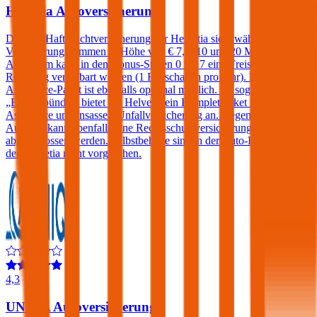
Helvetia Autoversicherung
Die Kfz-Haftpflichtversicherung der Helvetia sieht wählbare
Versicherungssummen in Höhe von € 7,6, 10 und 20 Millionen vor.
Außerdem kann in den Bonus-Stufen 0 bis 7 eine Freischaden-
Regelung vereinbart werden (1 Freischaden pro Jahr). Ein
Assistance-Paket ist ebenfalls optional möglich. Im sogenannten
„Europabündel“ bietet die Helvetia ein Komplettpaket inklusive
Assistance und Insassen-Unfallversicherung an. Gegen einen
Aufpreis kann ebenfalls eine Rechtsschutzversicherung
abgeschlossen werden. Selbstbehalte sind in der Auto-Haftpflicht
der Helvetia nicht vorgesehen.
4,3
UNIQA Autoversicherung