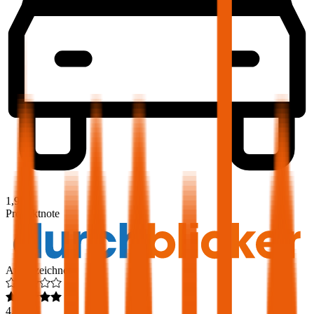
1,9
Produktnote
Ausgezeichnet
4,6