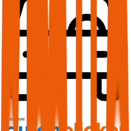
1,7
Produktnote