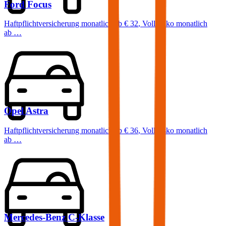
Ford
Focus
Haftpflichtversicherung monatlich ab
€ 32
,
Vollkasko monatlich
ab …
Opel
Astra
Haftpflichtversicherung monatlich ab
€ 36
,
Vollkasko monatlich
ab …
Mercedes-Benz
C-Klasse