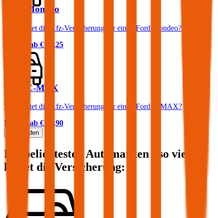
Ford Mondeo
Was kostet die Kfz-Versicherung für einen Ford Mondeo?
Prämie ab
€ 58,25
Ford C-MAX
Was kostet die Kfz-Versicherung für einen Ford C-MAX?
Prämie ab
€ 47,90
Mehr laden
Die beliebtesten Automarken - so viel
kostet die Versicherung: