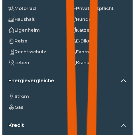
Motorrad
Privathaftpflicht
Haushalt
Hunde
Eigenheim
Katzen
Reise
E-Bike
Rechtsschutz
Fahrrad
Leben
Kranken
Energievergleiche
Strom
Gas
Kredit