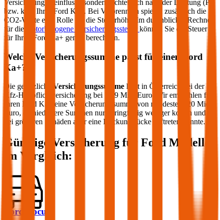
Versicherung beeinflusst, sondern richtet sich nach der Leistung (PS
bzw. kW) Ihres
Ford
Ka+
. Bei Verbrennern spielen zusätzlich die
CO2-Werte eine Rolle für die Steuerhöhe. Im durchblicker Rechner
für die
motorbezogene Versicherungssteuer
können Sie die Steuer
für Ihren
Ford
Ka+
genau berechnen.
Welche Versicherungssumme passt für einen
Ford
Ka+
?
Die gesetzliche
Versicherungssumme
liegt in Österreich bei der
Kfz-Haftpflichtversicherung bei 7,79 Mio. Euro. Wir empfehlen für
Ihren
Ford
Ka+
eine Versicherungssumme von mindestens 20 Mio.
Euro, da niedrigere Summen nur geringfügig weniger kosten und
bei größeren Schäden aber eine Deckungslücke auftreten könnte.
Günstige Versicherung für
Ford
Modelle
im Vergleich:
Ford Focus