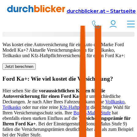
Versicherung
Autoversicherung
Ford
durchblicker.at – Startseite
Kfz Versicherung für Ihren
Ford Ka+
in Österreich
Was kostet eine Autoversicherung für ein Auto der Marke
Ford
Modell
Ka+
? Aktuelle Versicherungskosten für Vollkasko,
Teilkasko und Kfz-Haftpflichtversicherung für einen
Ford
Ka+
:
Jetzt berechnen
Ford
Ka+
: Wie viel kostet die Versicherung?
Hier sehen Sie die
voraussichtlichen Kosten für die
Autoversicherung für einen
Ford
Ka+
für unterschiedliche
Deckungen. Je nach Alter Ihres Fahrzeugs kann eine
Vollkasko
,
Teilkasko
oder nur eine reine
Kfz-Haftpflicht
die richtige Wahl für
Ihren Versicherungsschutz sein. Ihre
Bonus-Malus Stufe
hat
ebenfalls einen starken Einfluss auf die
Versicherungsprämie für
Ihren
Ford Ka+
. Bei der Einsteigerstufe (Bonus Malus Stufe 9)
fallen die Versicherungsprämien deutlich höher aus als zum Beispiel
bei der Nuller Stufe.