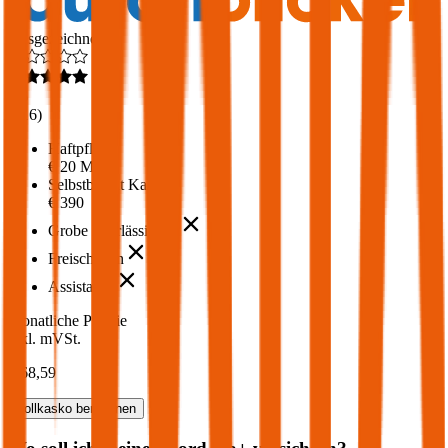
Ausgezeichnet
4,6
(
216
)
Haftpflicht
€ 20 Mio.
Selbstbehalt Kasko
€ 390
Grobe Fahrlässigkeit
Freischaden
Assistance
Monatliche Prämie
inkl. mVSt.
€ 68,59
Vollkasko
berechnen