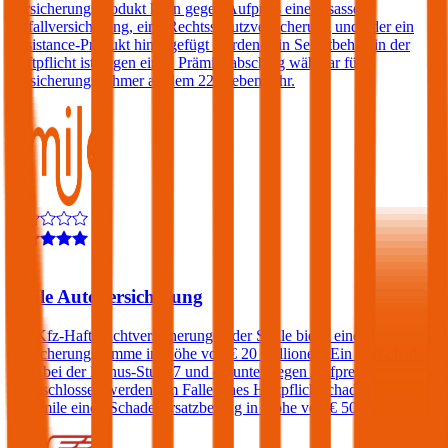
Versicherungsprodukt kann gegen Aufpreis eine Insassen-
Unfallversicherung, eine Rechtsschutzversicherung und/oder ein
Assistance-Produkt hinzugefügt werden. Ein Selbstbehalt in der
Haftpflicht ist gegen einen Prämienabschlag wählbar für
Versicherungsnehmer ab dem 22. Lebensjahr.
4,6
Smile Autoversicherung
Die Kfz-Haftpflichtversicherungen der Smile bietet eine
Versicherungssumme in Höhe von € 20 Millionen. Ein Freischaden
kann bei der Bonus-Stufe 7 und darunter gegen Aufpreis
eingeschlossen werden. Im Falle eines Haftpflichtschadens verlangt
die Smile einen Schadenersatzbeitrag in Höhe von € 500.