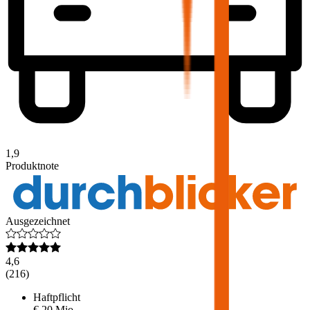
1,9
Produktnote
Ausgezeichnet
4,6
(
216
)
Haftpflicht
€ 20 Mio.