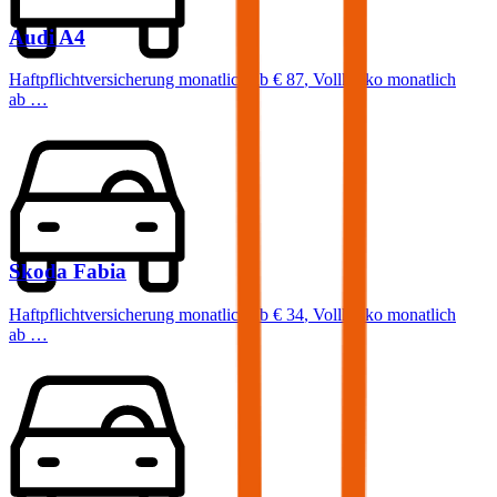
Audi
A4
Haftpflichtversicherung monatlich ab
€ 87
,
Vollkasko monatlich
ab …
Skoda
Fabia
Haftpflichtversicherung monatlich ab
€ 34
,
Vollkasko monatlich
ab …