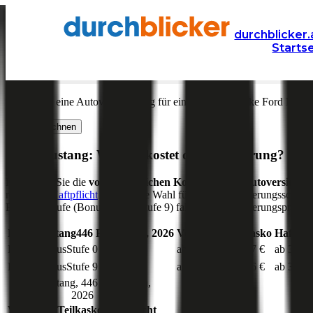
Versicherung
Autoversicherung
Ford
durchblicker.
Starts
Kfz Versicherung für Ihren
Ford Mustang
in Österrei
Was kostet eine Autoversicherung für ein Auto der Marke
Ford
Mode
Jetzt berechnen
Ford
Mustang
: Wie viel kostet die Versicherung?
Hier sehen Sie die
voraussichtlichen Kosten für die Autoversicher
reine
Kfz-Haftpflicht
die richtige Wahl für Ihren Versicherungsschutz 
Einsteigerstufe (Bonus Malus Stufe 9) fallen die Versicherungsprämien
Ford
Mustang
446
PS,
benzin
,
2026
Vollkasko
Teilkasko
Haftpfli
Bonus Malus
Stufe
0
ab 490 €
ab 387 €
ab 346 €
Bonus Malus
Stufe
9
ab 514 €
ab 426 €
ab 371 €
Ford
Mustang
,
446
PS,
benzin
,
2026
Vollkasko
Teilkasko
Haftpflicht