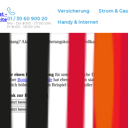
Versicherung
Strom & Ga
at –
01 / 30 60 900 20
eite
ch
Handy & Internet
Mo - Do 8:00 - 17:00 Uhr
Fr 8:00 - 16:00 Uhr
ll
Mustang
? Aktuelle Versicherungskosten für Vollkasko, Teilkasko un
ung für einen
Ford
Mustang
für unterschiedliche Deckungen. Je nach
sein. Ihre
Bonus-Malus Stufe
hat ebenfalls einen starken Einfluss auf d
 deutlich höher aus als zum Beispiel bei der Nuller Stufe.
cht
Link zur Berechnung
Jetzt berechnen
Jetzt berechnen