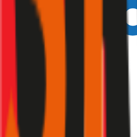
Sehr Gut
4,5
(
1,8k
)
Haftpflicht
€ 35 Mio.
Freischaden
Assistance
Monatliche Prämie
inkl. mVSt.
€ 345,67
Haftpflicht
berechnen