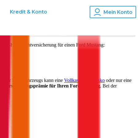
s
Kredit & Konto
Mein Konto
d Kfz-Haftpflichtversicherung für einen
Ford
Mustang
:
 Alter Ihres Fahrzeugs kann eine
Vollkasko
,
Teilkasko
oder nur eine
ie
Versicherungsprämie für Ihren
Ford Mustang
. Bei der