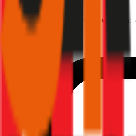
Ford
Mustang, Teilkasko
446 PS/328 KW, benzin, Baujahr 2026,
BM-Stufe
0
, Versicherungsn