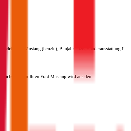
 Modell
Ford
Mustang
(
benzin
)
, Baujahr
2026
, Sonderausstattung
€
Versicherung für Ihren
Ford
Mustang
wird aus den