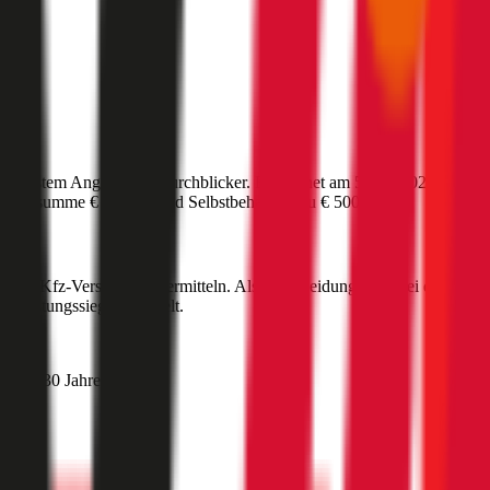
ünstigstem Angebot auf durchblicker. Berechnet am
5. Juli 2026
für das
herungssumme
€ 20 Mio
und Selbstbehalt bis zu
€ 500
.
g
?
beste Kfz-Versicherung ermitteln. Als Entscheidungshilfe bei der Kfz-
-Leistungssieger ermittelt.
ehmer 30 Jahre