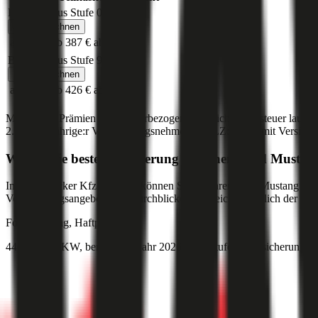
Bonus Malus Stufe
0
Jetzt berechnen
ab 490 €
ab 387 €
ab 346 €
Bonus Malus Stufe
9
Jetzt berechnen
ab 514 €
ab 426 €
ab 371 €
Monatliche Prämien inkl. motorbezogener Versicherungssteuer laut g
2.000
,
30-jährige:r
Versicherungsnehmer:in (PLZ:
1010
) mit Versic
Was ist die beste Versicherung für einen
Ford
Mustan
Im durchblicker Kfz-Rechner können Sie für Ihren
Ford
Mustang
die 
Versicherungsangeboten im durchblicker Vergleich zusätzlich der Preis
Ford
Mustang, Haftpflicht
446 PS/328 KW, benzin, Baujahr 2026,
BM-Stufe
0
, Versicherungsn