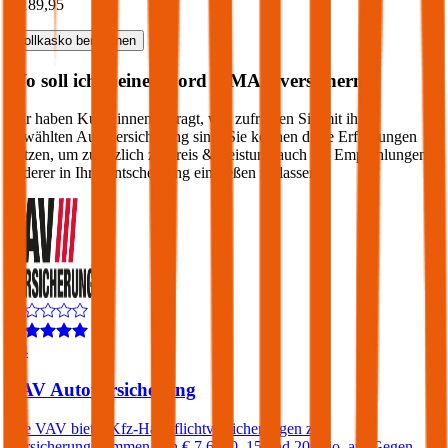
€ 189,95
Vollkasko
berechnen
Wo soll ich meinen
Ford
S-MAX
versichern?
Wir haben Kund:innen befragt, wie zufrieden Sie mit ihrer
gewählten Autoversicherung sind. Sie können diese Erfahrungen
nutzen, um zusätzlich zu Preis & Leistung auch die Empfehlungen
anderer in Ihre Entscheidung einfließen zu lassen:
4,4
VAV Autoversicherung
Die VAV bietet Kfz-Haftpflichtversicherungen zu
Versicherungssummen von € 7,6, 10, 15 und 20 Mio. an. Gegen