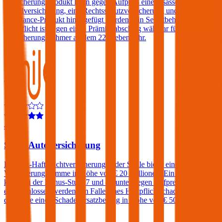
Versicherungsprodukt kann gegen Aufpreis eine Insassen-
Unfallversicherung, eine Rechtsschutzversicherung und/oder ein
Assistance-Produkt hinzugefügt werden. Ein Selbstbehalt in der
Haftpflicht ist gegen einen Prämienabschlag wählbar für
Versicherungsnehmer ab dem 22. Lebensjahr.
4,6
Smile Autoversicherung
Die Kfz-Haftpflichtversicherungen der Smile bietet eine
Versicherungssumme in Höhe von € 20 Millionen. Ein Freischaden
kann bei der Bonus-Stufe 7 und darunter gegen Aufpreis
eingeschlossen werden. Im Falle eines Haftpflichtschadens verlangt
die Smile einen Schadenersatzbeitrag in Höhe von € 500.