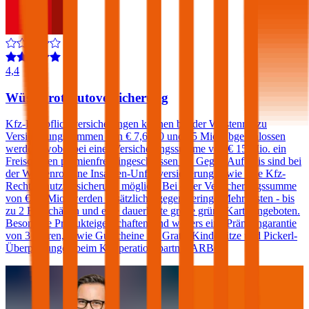
4,4
Wüstenrot Autoversicherung
Kfz-Haftpflichtversicherungen können bei der Wüstenrot zu
Versicherungssummen von € 7,6, 10 und 15 Mio. abgeschlossen
werden, wobei bei einer Versicherungssumme von € 15 Mio. ein
Freischaden prämienfrei eingeschlossen ist. Gegen Aufpreis sind bei
der Wüstenrot eine Insassen-Unfallversicherung sowie eine Kfz-
Rechtsschutzversicherung möglich. Bei einer Versicherungssumme
von € 15 Mio. werden zusätzlich - gegen geringe Mehrkosten - bis
zu 2 Freischäden und eine dauerhafte große grüne Karte angeboten.
Besondere Produkteigenschaften sind weiters eine Prämiengarantie
von 3 Jahren, sowie Gutscheine für Gratis-Kindersitze und Pickerl-
Überprüfungen beim Kooperationspartner ARBÖ.