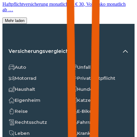
Haftpflichtversicherung monatlich ab
€ 30
,
Vollkasko monatlich
ab …
Mehr laden
Versicherungsvergleiche
Auto
Unfall
Motorrad
Privathaftpflicht
Haushalt
Hunde
Eigenheim
Katzen
Reise
E-Bike
Rechtsschutz
Fahrrad
Leben
Kranken