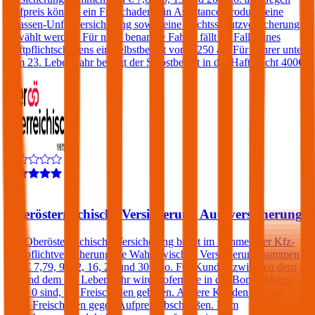
Aufpreis können ein Freischaden, ein Assistance-Produkt, eine
Insassen-Unfallversicherung sowie eine Rechtsschutzversicherung
gewählt werden. Für nicht benannte Fahrer fällt im Falle eines
Haftpflichtschadens ein Selbstbehalt von € 250 an. Für Fahrer unter
dem 23. Lebensjahr beträgt der Selbstbehalt in der Haftpflicht 400€.
4,5
Oberösterreichische Versicherung Autoversicherung
Die Oberösterreichische Versicherung bietet im Rahmen der Kfz-
Haftpflichtversicherung die Wahl zwischen Versicherungssummen
von € 7,79, 9, 12, 16, 20 und 30 Mio. Für Kunden zwischen dem
25. und dem 69. Lebensjahr wird, sofern sie in der Bonus Malus-
Stufe 0 sind, ein Freischaden geboten. Andere Kunden können
einen Freischaden gegen Aufpreis abschließen. Dem