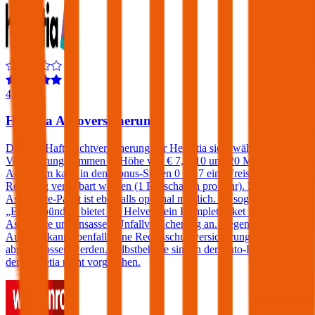
4,4
Helvetia Autoversicherung
Die Kfz-Haftpflichtversicherung der Helvetia sieht wählbare
Versicherungssummen in Höhe von € 7,6, 10 und 20 Millionen vor.
Außerdem kann in den Bonus-Stufen 0 bis 7 eine Freischaden-
Regelung vereinbart werden (1 Freischaden pro Jahr). Ein
Assistance-Paket ist ebenfalls optional möglich. Im sogenannten
„Europabündel“ bietet die Helvetia ein Komplettpaket inklusive
Assistance und Insassen-Unfallversicherung an. Gegen einen
Aufpreis kann ebenfalls eine Rechtsschutzversicherung
abgeschlossen werden. Selbstbehalte sind in der Auto-Haftpflicht
der Helvetia nicht vorgesehen.