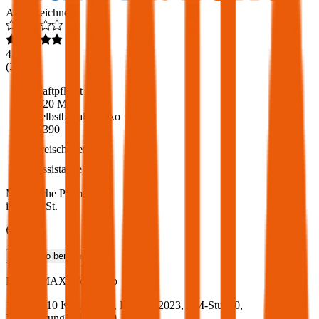
Ausgezeichnet
4,6
(
216
)
Haftpflicht
€ 20 Mio.
Selbstbehalt Kasko
€ 390
Freischaden
Assistance
Monatliche Prämie
inkl. mVSt.
€ 119,34
Teilkasko
berechnen
Ford
S-MAX, Vollkasko
150 PS/110 KW, hybrid, Baujahr 2023,
BM-Stufe
0
,
Versicherungsnehmer 30 Jahre