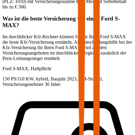
(PLZ:
1010
) mit Versicherungssumme
€ 20 Mio
und Selbstbehalt
bis zu
€ 500
.
Was ist die beste Versicherung für einen
Ford
S-
MAX
?
Im durchblicker Kfz-Rechner können Sie für Ihren
Ford
S-MAX
die beste Kfz-Versicherung ermitteln. Als Entscheidungshilfe bei der
Kfz-Versicherung für Ihren
Ford
S-MAX
wird aus den
Versicherungsangeboten im durchblicker Vergleich zusätzlich der
Preis-Leistungssieger ermittelt.
Ford
S-MAX, Haftpflicht
150 PS/110 KW, hybrid, Baujahr 2023,
BM-Stufe
0
,
Versicherungsnehmer 30 Jahre