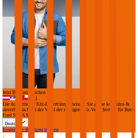
Jetzt Beratung buchen
+
3
Die durchblicker Kfz-Expert:innen beraten Sie gerne kostenlos &
unverbindlich bei der Wahl der richtigen Kfz-Versicherung für Ihren
Ford S-MAX
.
Deutsch
Kostenlose Beratung buchen