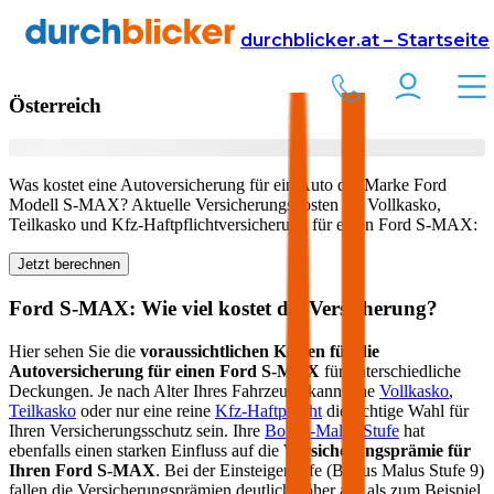
Versicherung
Autoversicherung
Ford
durchblicker.at – Startseite
Kfz Versicherung für Ihren
Ford S-MAX
in
Österreich
Was kostet eine Autoversicherung für ein Auto der Marke
Ford
Modell
S-MAX
? Aktuelle Versicherungskosten für Vollkasko,
Teilkasko und Kfz-Haftpflichtversicherung für einen
Ford
S-MAX
:
Jetzt berechnen
Ford
S-MAX
: Wie viel kostet die Versicherung?
Hier sehen Sie die
voraussichtlichen Kosten für die
Autoversicherung für einen
Ford
S-MAX
für unterschiedliche
Deckungen. Je nach Alter Ihres Fahrzeugs kann eine
Vollkasko
,
Teilkasko
oder nur eine reine
Kfz-Haftpflicht
die richtige Wahl für
Ihren Versicherungsschutz sein. Ihre
Bonus-Malus Stufe
hat
ebenfalls einen starken Einfluss auf die
Versicherungsprämie für
Ihren
Ford S-MAX
. Bei der Einsteigerstufe (Bonus Malus Stufe 9)
fallen die Versicherungsprämien deutlich höher aus als zum Beispiel