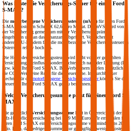
Was kostet die Versicherungs-Steuer für einen
Ford
S-MAX
?
Die
motorbezogene Versicherungssteuer (mVSt)
für einen
Ford
S-MAX
kostet im Schnitt €
62,64
pro Monat. Die mVSt wird von
der Versicherung gemeinsam mit der Versicherungsprämie
eingehoben und an das Finanzamt abgeführt. Verglichen mit
anderen EU-Ländern fällt die motorbezogene Versicherungssteuer in
Österreich relativ hoch aus.
Die Höhe der Versicherungssteuer wird nicht von der gewählten
Versicherung beeinflusst, sondern richtet sich nach der Leistung (PS
bzw. kW) Ihres
Ford
S-MAX
. Bei Verbrennern spielen zusätzlich
die CO2-Werte eine Rolle für die Steuerhöhe. Im durchblicker
Rechner für die
motorbezogene Versicherungssteuer
können Sie die
Steuer für Ihren
Ford
S-MAX
genau berechnen.
Welche Versicherungssumme passt für einen
Ford
S-
MAX
?
Die gesetzliche
Versicherungssumme
liegt in Österreich bei der
Kfz-Haftpflichtversicherung bei 7,79 Mio. Euro. Wir empfehlen für
Ihren
Ford
S-MAX
eine Versicherungssumme von mindestens 20
Mio. Euro, da niedrigere Summen nur geringfügig weniger kosten