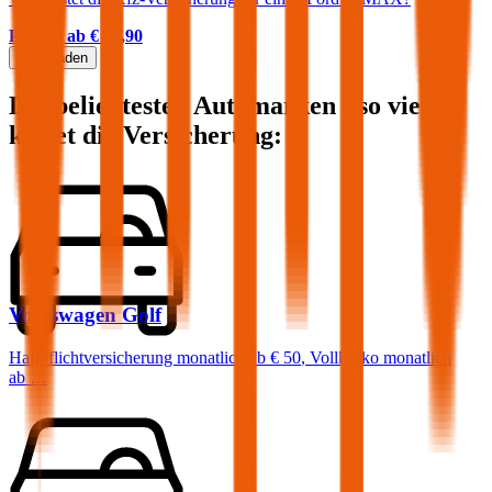
Prämie ab
€ 47,90
Mehr laden
Die beliebtesten Automarken - so viel
kostet die Versicherung:
Volkswagen
Golf
Haftpflichtversicherung monatlich ab
€ 50
,
Vollkasko monatlich
ab …