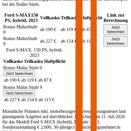
bei der Nuller Stufe.
Ford
S-MAX
150
Link zur
Vollkasko
Teilkasko
Haftpflicht
PS,
hybrid
,
2023
Berechnung
Bonus Malus
Stufe
Jetzt
ab 190 €
ab 119 €
ab 87 €
0
berechnen
Bonus Malus
Stufe
Jetzt
ab 227 €
ab 154 €
ab 115 €
9
berechnen
Ford
S-MAX
,
150
PS,
hybrid
,
2023
Vollkasko
Teilkasko
Haftpflicht
Bonus Malus Stufe
0
Jetzt berechnen
ab 190 €
ab 119 €
ab 87 €
Bonus Malus Stufe
9
Jetzt berechnen
ab 227 €
ab 154 €
ab 115 €
Monatliche Prämien inkl. motorbezogener Versicherungssteuer laut
günstigstem Angebot auf durchblicker. Berechnet am
11. Juli 2026
für das Modell
Ford
S-MAX
(
hybrid
)
, Baujahr
2023
,
Sonderausstattung
€ 2.000
,
30-jährige:r
Versicherungsnehmer:in