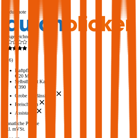
1,6
Produktnote
Ausgezeichnet
4,6
(
216
)
Haftpflicht
€ 20 Mio.
Selbstbehalt Kasko
€ 390
Grobe Fahrlässigkeit
Freischaden
Assistance
Monatliche Prämie
inkl. mVSt.