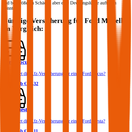
und bei größeren Schäden aber eine Deckungslücke auftreten
könnte.
Günstige Versicherung für
Ford
Modelle
im Vergleich:
Ford Focus
Was kostet die Kfz-Versicherung für einen Ford Focus?
Prämie ab
€ 32,32
Ford Fiesta
Was kostet die Kfz-Versicherung für einen Ford Fiesta?
Prämie ab
€ 36,11