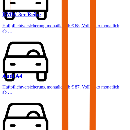
BMW
3er-Reihe
Haftpflichtversicherung monatlich ab
€ 68
,
Vollkasko monatlich
ab …
Audi
A4
Haftpflichtversicherung monatlich ab
€ 87
,
Vollkasko monatlich
ab …