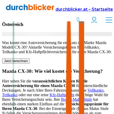
Versicherung
Autoversicherung
Mazda
durchblicker.at – Startseite
Kfz Versicherung für Ihren
Mazda CX-30
in
Österreich
Was kostet eine Autoversicherung für ein Auto der Marke
Mazda
Modell
CX-30
? Aktuelle Versicherungskosten für Vollkasko,
Teilkasko und Kfz-Haftpflichtversicherung für einen
Mazda
CX-30
:
Jetzt berechnen
Mazda
CX-30
: Wie viel kostet die Versicherung?
Hier sehen Sie die
voraussichtlichen Kosten für die
Autoversicherung für einen
Mazda
CX-30
für unterschiedliche
Deckungen. Je nach Alter Ihres Fahrzeugs kann eine
Vollkasko
,
Teilkasko
oder nur eine reine
Kfz-Haftpflicht
die richtige Wahl für
Ihren Versicherungsschutz sein. Ihre
Bonus-Malus Stufe
hat
ebenfalls einen starken Einfluss auf die
Versicherungsprämie für
Ihren
Mazda CX-30
. Bei der Einsteigerstufe (Bonus Malus Stufe
9) fallen die Versicherungsprämien deutlich höher aus als zum