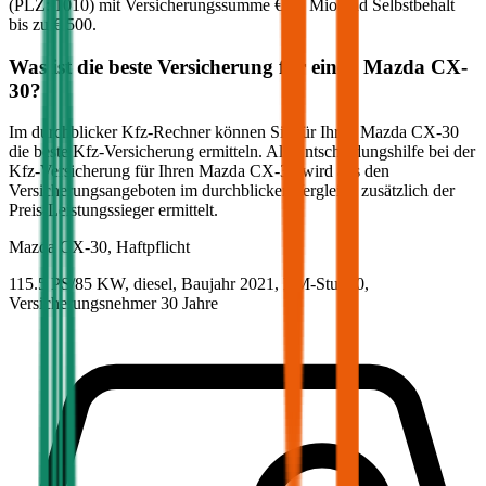
(PLZ:
1010
) mit Versicherungssumme
€ 20 Mio
und Selbstbehalt
bis zu
€ 500
.
Was ist die beste Versicherung für einen
Mazda
CX-
30
?
Im durchblicker Kfz-Rechner können Sie für Ihren
Mazda
CX-30
die beste Kfz-Versicherung ermitteln. Als Entscheidungshilfe bei der
Kfz-Versicherung für Ihren
Mazda
CX-30
wird aus den
Versicherungsangeboten im durchblicker Vergleich zusätzlich der
Preis-Leistungssieger ermittelt.
Mazda
CX-30, Haftpflicht
115.5 PS/85 KW, diesel, Baujahr 2021,
BM-Stufe
0
,
Versicherungsnehmer 30 Jahre