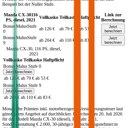
Beispiel bei der Nuller Stufe.
Mazda
CX-30
116
Link zur
Vollkasko
Teilkasko
Haftpflicht
PS,
diesel
,
2021
Berechnung
Bonus Malus
Stufe
Jetzt
ab 126 €
ab 79 €
ab 53 €
0
berechnen
Bonus Malus
Stufe
Jetzt
ab 204 €
ab 110 €
ab 83 €
9
berechnen
Mazda
CX-30
,
116
PS,
diesel
,
2021
Vollkasko
Teilkasko
Haftpflicht
Bonus Malus Stufe
0
Jetzt berechnen
ab 126 €
ab 79 €
ab 53 €
Bonus Malus Stufe
9
Jetzt berechnen
ab 204 €
ab 110 €
ab 83 €
Monatliche Prämien inkl. motorbezogener Versicherungssteuer laut
günstigstem Angebot auf durchblicker. Berechnet am
20. Juli 2026
für das Modell
Mazda
CX-30
(
diesel
)
, Baujahr
2021
,
Sonderausstattung
€ 2.000
,
30-jährige:r
Versicherungsnehmer:in