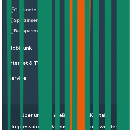
Girokonto
Sparzinsen
Bausparen
Mobilfunk
Internet & TV
Service
Über uns
Karriere
Blog
Presse
Kontakt
Impressum
AGB
Datenschutz
Partner werden