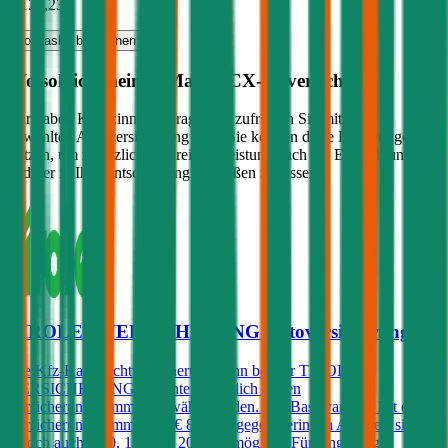
€ 126,23
Vollkasko
berechnen
Wo soll ich meinen
Mazda
CX-30
versichern?
Wir haben Kund:innen befragt, wie zufrieden Sie mit ihrer
gewählten Autoversicherung sind. Sie können diese Erfahrungen
nutzen, um zusätzlich zu Preis & Leistung auch die Empfehlungen
anderer in Ihre Entscheidung einfließen zu lassen:
TIROLER VERSICHERUNG Autoversicherung
Die Kfz-Haftpflichtversicherung kann bei der TIROLER
VERSICHERUNG mit unterschiedlich hohen
Versicherungssummen gewählt werden. Die Basisvariante hat eine
Versicherungssumme von € 8 Mio., gegen geringen Aufpreis sind
jedoch auch € 10, 15 bzw. 20 Mio. möglich. Für langjährig