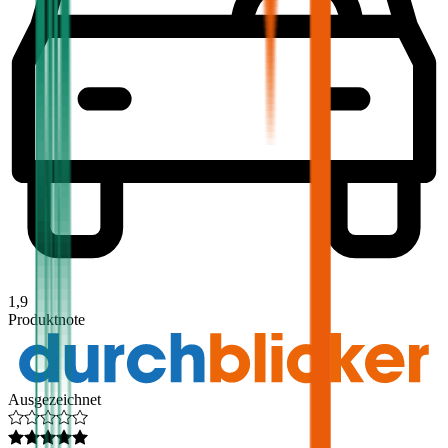
1,9
Produktnote
Ausgezeichnet