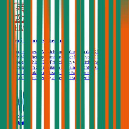
Generali Autoversicherung
Kunden der Generali Versicherung können in der Kfz-Haftpflicht
zwischen Versicherungssummen in der Höhe von € 10, 15, 20 und
25 Millionen wählen. Ein Freischaden wird nicht angeboten, jedoch
können zusätzlich zur regulären Kfz-Haftpflichtversicherung ein
Assistance-Produkt, Rechtsschutz und/oder eine
Insassenunfallversicherung abgeschlossen werden.
4,3