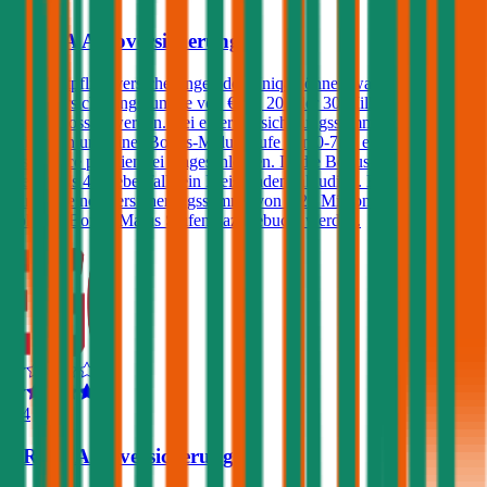
UNIQA Autoversicherung
Kfz-Haftpflichtversicherungen der Uniqa können wahlweise mit
einer Versicherungssumme von € 10, 20 oder 30 Millionen
abgeschlossen werden. Bei einer Versicherungssumme von € 30
Millionen und einer Bonus-Malus Stufe von 0-7 ist eine Kfz-
Assistance prämienfrei eingeschlossen. Ist die Bonus-Malus Stufe
kleiner als 4 ist ebenfalls ein Freischaden inkludiert. Ein Freischaden
kann ab einer Versicherungssumme von € 20 Millionen auch bei
höheren Bonus-Malus Stufen dazugebucht werden.
4,4
ERGO Autoversicherung