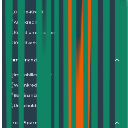
Online-Kredit
Autokredit
Kredit umschulden
Kreditkarte
Immofinanzierung
Immobilienkredit
Wohnkredit
Baufinanzierung
Umschuldung
Giro & Sparen