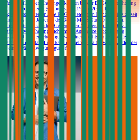
Kfz-Haftpflichtversicherungen können bei der ERGO Versicherung
mit einer Versicherungssumme von € 15 und 20 Millionen
abgeschlossen werden. Die ERGO bietet ihren Kunden, die sich seit
mindestens zwei Jahren in der Bonus Malus-Stufe 0 befinden,
unbegrenzte Freischäden. Gegen einen Aufpreis kann die Kfz-
Haftpflichtversicherung auch um ein Assistance-Produkt, eine
Insassen-Unfallversicherung sowie einen Rechtsschutz erweitert
werden. In der Haftpflicht kann ein Selbstbehalt gewählt werden der
zu einer Prämienvergünstigung führt.