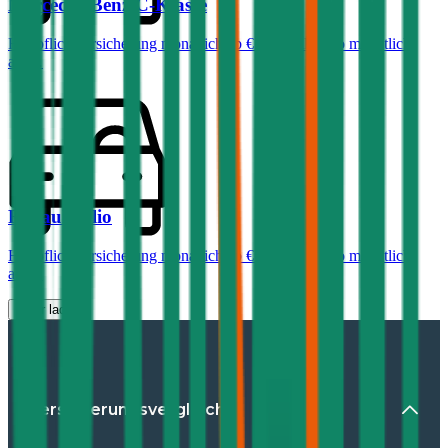
Mercedes-Benz
C-Klasse
Haftpflichtversicherung monatlich ab
€ 99
,
Vollkasko monatlich
ab …
Renault
Clio
Haftpflichtversicherung monatlich ab
€ 30
,
Vollkasko monatlich
ab …
Mehr laden
Versicherungsvergleiche