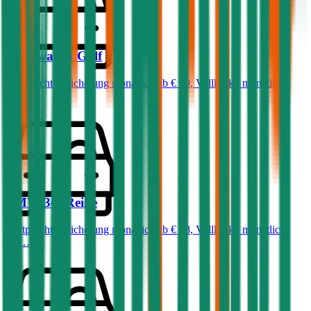
Volkswagen
Golf
Haftpflichtversicherung monatlich ab
€ 50
,
Vollkasko monatlich
ab …
BMW
3er-Reihe
Haftpflichtversicherung monatlich ab
€ 68
,
Vollkasko monatlich
ab …