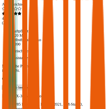
Ausgezeichnet
4,6
(
217
)
Haftpflicht
€ 20 Mio.
Selbstbehalt Kasko
€ 390
Freischaden
Assistance
Monatliche Prämie
inkl. mVSt.
€ 79,35
Teilkasko
berechnen
Mazda
CX-30, Vollkasko
115.5 PS/85 KW, diesel, Baujahr 2021,
BM-Stufe
0
,
Versicherungsnehmer 30 Jahre