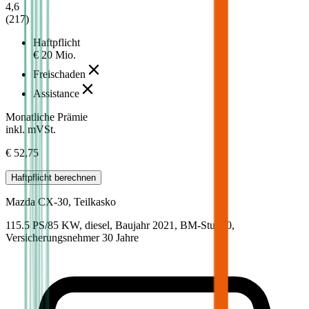
4,6
(
217
)
Haftpflicht
€ 20 Mio.
Freischaden
Assistance
Monatliche Prämie
inkl. mVSt.
€ 52,75
Haftpflicht
berechnen
Mazda
CX-30, Teilkasko
115.5 PS/85 KW, diesel, Baujahr 2021,
BM-Stufe
0
,
Versicherungsnehmer 30 Jahre