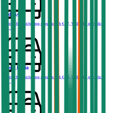
Audi
A4
Haftpflichtversicherung monatlich ab
€ 87
,
Vollkasko monatlich
ab …
Skoda
Fabia
Haftpflichtversicherung monatlich ab
€ 34
,
Vollkasko monatlich
ab …