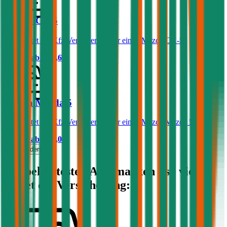
Mazda CX-5
Was kostet die Kfz-Versicherung für einen Mazda CX-5?
Prämie ab
€ 95,69
Mazda Mazda 5
Was kostet die Kfz-Versicherung für einen Mazda Mazda 5?
Prämie ab
€ 65,00
Mehr laden
Die beliebtesten Automarken - so viel
kostet die Versicherung: