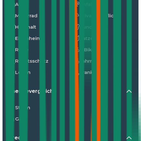
Auto
Unfall
Motorrad
Privathaftpflicht
Haushalt
Hunde
Eigenheim
Katzen
Reise
E-Bike
Rechtsschutz
Fahrrad
Leben
Kranken
Energievergleiche
Strom
Gas
Kredit