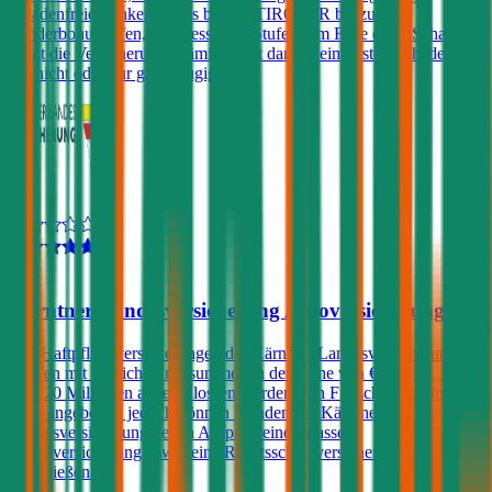
schadenfreie Lenker gibt es bei der TIROLER bis zu 3
Sonderbonusstufen, also besser als Stufe 0. Im Falle eines Schadens
steigt die Versicherungsprämie damit dann (beim ersten Schaden)
gar nicht oder nur geringfügig.
4,0
Kärntner Landesversicherung Autoversicherung
Kfz-Haftpflichtversicherungen der Kärntner Landesversicherung
können mit Versicherungssummen in der Höhe von € 7,6, 10, 15
oder 20 Millionen abgeschlossen werden. Ein Freischaden wird
nicht angeboten, jedoch können Kunden der Kärntner
Landesversicherung gegen Aufpreis eine Insassen-
Unfallversicherung sowie eine Rechtsschutzversicherung
abschließen.