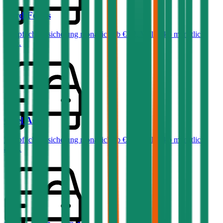
Ford
Focus
Haftpflichtversicherung monatlich ab
€ 32
,
Vollkasko monatlich
ab …
Opel
Astra
Haftpflichtversicherung monatlich ab
€ 36
,
Vollkasko monatlich
ab …