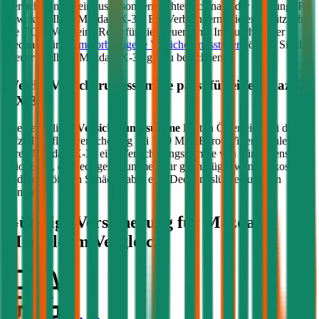
Versicherung beeinflusst, sondern richtet sich nach der Leistung (PS
bzw. kW) Ihres
Mazda
CX-30
. Bei Verbrennern spielen zusätzlich
die CO2-Werte eine Rolle für die Steuerhöhe. Im durchblicker
Rechner für die
motorbezogene Versicherungssteuer
können Sie die
Steuer für Ihren
Mazda
CX-30
genau berechnen.
Welche Versicherungssumme passt für einen
Mazda
CX-30
?
Die gesetzliche
Versicherungssumme
liegt in Österreich bei der
Kfz-Haftpflichtversicherung bei 7,79 Mio. Euro. Wir empfehlen für
Ihren
Mazda
CX-30
eine Versicherungssumme von mindestens 20
Mio. Euro, da niedrigere Summen nur geringfügig weniger kosten
und bei größeren Schäden aber eine Deckungslücke auftreten
könnte.
Günstige Versicherung für
Mazda
Modelle im Vergleich: