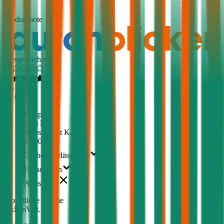
1,5
Produktnote
Ausgezeichnet
4,5
(
510
)
Haftpflicht
€ 20 Mio.
Selbstbehalt Kasko
€ 500
Grobe Fahrlässigkeit
Freischaden
Assistance
Monatliche Prämie
inkl. mVSt.