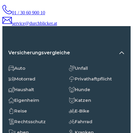
01 / 30 60 900 10
service@durchblicker.at
Versicherungsvergleiche
Auto
Unfall
Motorrad
Privathaftpflicht
Haushalt
Hunde
Eigenheim
Katzen
Reise
E-Bike
Rechtsschutz
Fahrrad
Leben
Kranken