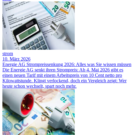
strom
10. März 2026
Energie AG Strompreissenkung 2026: Alles was Sie wissen müssen
Die Energie AG senkt ihren Strompreis: Ab 4. Mai 2026 gibt es
einen neuen Tarif mit einem Arbeitspreis von 10 Cent netto pro
Kilowattstunde. Klingt verlockend, doch ein Vergleich zeigt: Wer
heute schon wechselt, spart noch mehr.