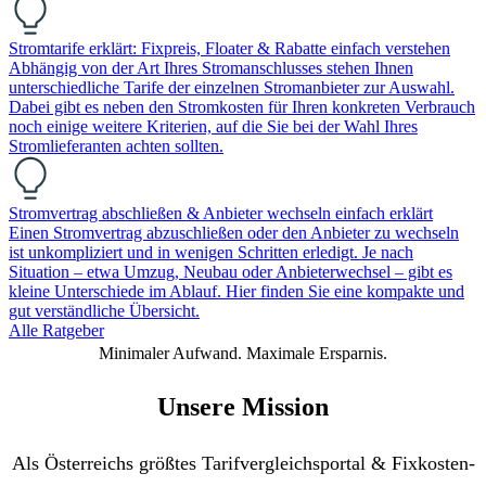
Stromtarife erklärt: Fixpreis, Floater & Rabatte einfach verstehen
Abhängig von der Art Ihres Stromanschlusses stehen Ihnen
unterschiedliche Tarife der einzelnen Stromanbieter zur Auswahl.
Dabei gibt es neben den Stromkosten für Ihren konkreten Verbrauch
noch einige weitere Kriterien, auf die Sie bei der Wahl Ihres
Stromlieferanten achten sollten.
Stromvertrag abschließen & Anbieter wechseln einfach erklärt
Einen Stromvertrag abzuschließen oder den Anbieter zu wechseln
ist unkompliziert und in wenigen Schritten erledigt. Je nach
Situation – etwa Umzug, Neubau oder Anbieterwechsel – gibt es
kleine Unterschiede im Ablauf. Hier finden Sie eine kompakte und
gut verständliche Übersicht.
Alle Ratgeber
Minimaler Aufwand. Maximale Ersparnis.
Unsere Mission
Als Österreichs größtes Tarifvergleichsportal & Fixkosten-