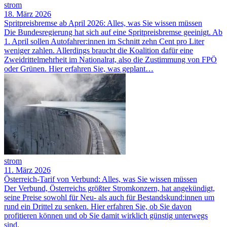
strom
18. März 2026
Spritpreisbremse ab April 2026: Alles, was Sie wissen müssen
Die Bundesregierung hat sich auf eine Spritpreisbremse geeinigt. Ab
1. April sollen Autofahrer:innen im Schnitt zehn Cent pro Liter
weniger zahlen. Allerdings braucht die Koalition dafür eine
Zweidrittelmehrheit im Nationalrat, also die Zustimmung von FPÖ
oder Grünen. Hier erfahren Sie, was geplant…
strom
11. März 2026
Österreich-Tarif von Verbund: Alles, was Sie wissen müssen
Der Verbund, Österreichs größter Stromkonzern, hat angekündigt,
seine Preise sowohl für Neu- als auch für Bestandskund:innen um
rund ein Drittel zu senken. Hier erfahren Sie, ob Sie davon
profitieren können und ob Sie damit wirklich günstig unterwegs
sind.