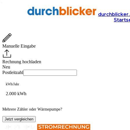
Stromvergleich für Österreich
durchblicker.
Starts
Dank Stromwechsel bis zu 950€ sparen
Manuelle Eingabe
Rechnung hochladen
Neu
Postleitzahl
kWh/Jahr
Mehrere Zähler oder Wärmepumpe?
Jetzt vergleichen